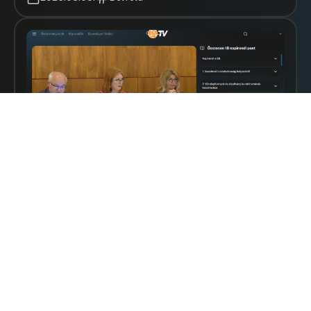
Fent van a videó. De használható is?
2026.07.05.
Újdonságok