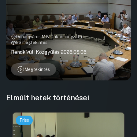
Dunaújváros MJV Önkormányzata
93 megtekintés
Rendkívüli Közgyűlés 2026.08.06.
Megtekintés
Elmúlt hetek történései
Friss