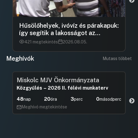
Hűsölőhelyek, ivóvíz és párakapuk:
így segítik a lakosságot az
önkormányzatok a kánikulában
421 megtekintés
2026.08.05.
Meghívók
Mutass többet
Miskolc MJV Önkormányzata
Közgyűlés – 2026 II. félévi munkaterv
48
20
2
59
nap
óra
perc
másodperc
Meghívó megtekintése