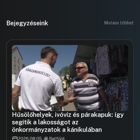
Bejegyzéseink
Mutass többet
Hűsölőhelyek, ivóvíz és párakapuk: így
segítik a lakosságot az
önkormányzatok a kánikulában
2026.08.05.
Belföld