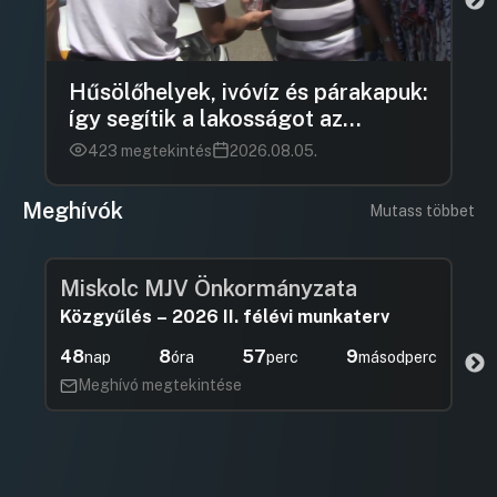
Hűsölőhelyek, ivóvíz és párakapuk:
így segítik a lakosságot az
önkormányzatok a kánikulában
423 megtekintés
2026.08.05.
Meghívók
Mutass többet
Miskolc MJV Önkormányzata
Közgyűlés – 2026 II. félévi munkaterv
48
8
57
8
nap
óra
perc
másodperc
Meghívó megtekintése