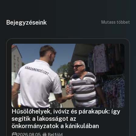
Bejegyzéseink
Mutass többet
Hűsölőhelyek, ivóvíz és párakapuk: így
segítik a lakosságot az
önkormányzatok a kánikulában
2026.08.05.
Belföld