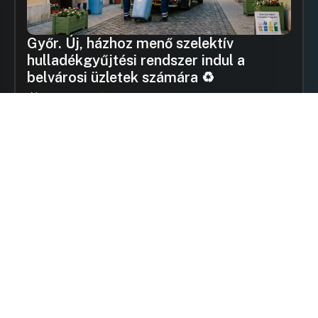
Győr. Új, házhoz menő szelektív
hulladékgyűjtési rendszer indul a
belvárosi üzletek számára ♻️
2026.07.10.
Jó gyakorlatok
Nyáron kevesebben figyelnek — közben
JÚN 26.
ugyanúgy születnek döntések
A tönk szélén – mi lesz az
JÚN 11.
önkormányzatokkal a kormányváltás
után? – első panel
Nyári szünet előtt: most pörögnek fel
JÚN 10.
igazán az önkormányzati döntések