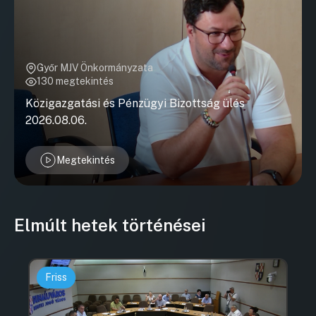
Győr MJV Önkormányzata
130 megtekintés
Közigazgatási és Pénzügyi Bizottság ülés
2026.08.06.
Megtekintés
Elmúlt hetek történései
Friss