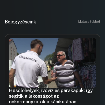
Bejegyzéseink
Mutass többet
Hűsölőhelyek, ivóvíz és párakapuk: így
segítik a lakosságot az
önkormányzatok a kánikulában