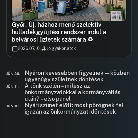
Győr. Új, házhoz menő szelektív
hulladékgyűjtési rendszer indul a
belvárosi üzletek számára ♻️
2026.07.10.
Jó gyakorlatok
Nyáron kevesebben figyelnek — közben
JÚN 26.
ugyanúgy születnek döntések
A tönk szélén – mi lesz az
JÚN 11.
önkormányzatokkal a kormányváltás
után? – első panel
Nyári szünet előtt: most pörögnek fel
JÚN 10.
igazán az önkormányzati döntések