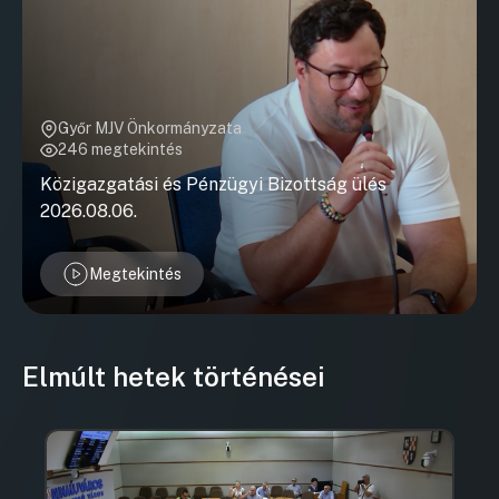
Győr MJV Önkormányzata
246 megtekintés
Közigazgatási és Pénzügyi Bizottság ülés
2026.08.06.
Megtekintés
Elmúlt hetek történései