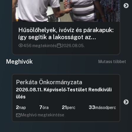
Hűsölőhelyek, ivóvíz és párakapuk:
így segítik a lakosságot az
önkormányzatok a kánikulában
456 megtekintés
2026.08.05.
Meghívók
Mutass többet
Perkáta Önkormányzata
2026.08.11. Képviselő-Testület Rendkívüli
ülés
2
7
21
32
nap
óra
perc
másodperc
Meghívó megtekintése