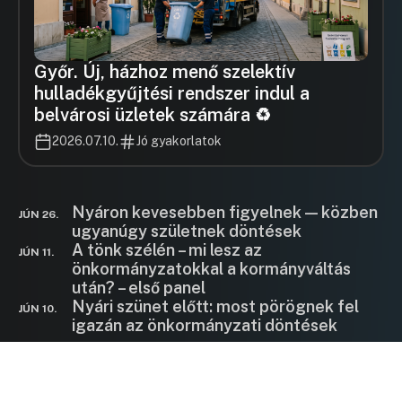
Győr. Új, házhoz menő szelektív
hulladékgyűjtési rendszer indul a
belvárosi üzletek számára ♻️
2026.07.10.
Jó gyakorlatok
Nyáron kevesebben figyelnek — közben
JÚN 26.
ugyanúgy születnek döntések
A tönk szélén – mi lesz az
JÚN 11.
önkormányzatokkal a kormányváltás
után? – első panel
Nyári szünet előtt: most pörögnek fel
JÚN 10.
igazán az önkormányzati döntések