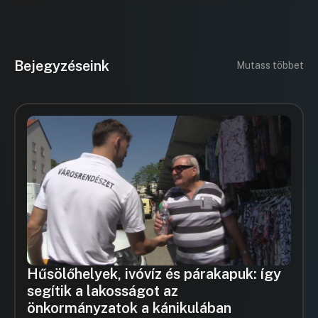
Bejegyzéseink
Mutass többet
Hűsölőhelyek, ivóvíz és párakapuk: így
segítik a lakosságot az
önkormányzatok a kánikulában