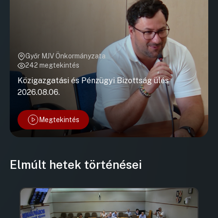
Győr MJV Önkormányzata
242 megtekintés
Közigazgatási és Pénzügyi Bizottság ülés
2026.08.06.
Megtekintés
Elmúlt hetek történései