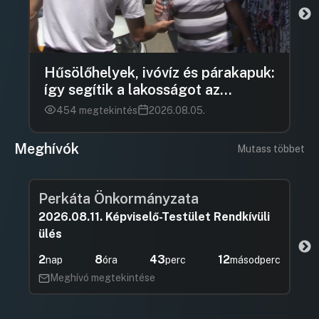
Hűsölőhelyek, ivóvíz és párakapuk:
így segítik a lakosságot az
önkormányzatok a kánikulában
454 megtekintés
2026.08.05.
Meghívók
Mutass többet
Perkáta Önkormányzata
2026.08.11. Képviselő-Testület Rendkívüli
ülés
2
8
43
10
nap
óra
perc
másodperc
Meghívó megtekintése