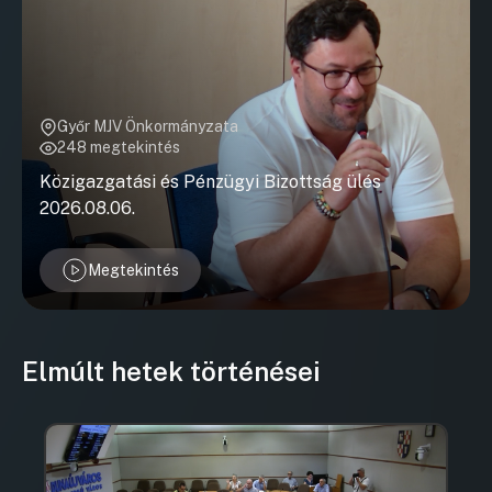
Győr MJV Önkormányzata
248 megtekintés
Közigazgatási és Pénzügyi Bizottság ülés
2026.08.06.
Megtekintés
Elmúlt hetek történései