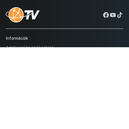
Információk
Adatkezelési tájékoztató
Adatbiztonság
Az adatkezelés célja
Adatkezeléssel kapcsolatos jogok
Termékeink
MikroVoks Szavazó Rendszer
MikroKam Robotkamerás Rendszer
Mobilhangosítás
seQUEnce Ügyfélhívó Rendszer
Tolmács Rendszer