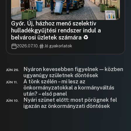
Győr. Új, házhoz menő szelektív
hulladékgyűjtési rendszer indul a
belvárosi üzletek számára ♻️
2026.07.10.
Jó gyakorlatok
Nyáron kevesebben figyelnek — közben
JÚN 26.
ugyanúgy születnek döntések
A tönk szélén – mi lesz az
JÚN 11.
önkormányzatokkal a kormányváltás
után? – első panel
Nyári szünet előtt: most pörögnek fel
JÚN 10.
igazán az önkormányzati döntések