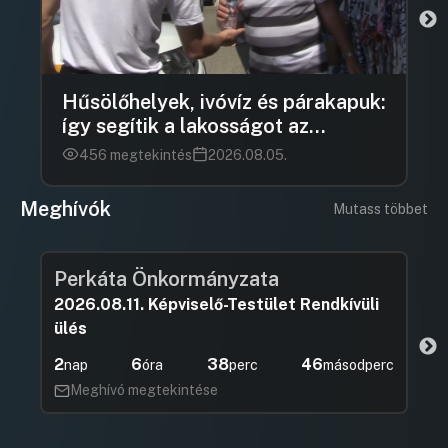
Hűsölőhelyek, ivóvíz és párakapuk:
így segítik a lakosságot az
önkormányzatok a kánikulában
456 megtekintés
2026.08.05.
Meghívók
Mutass többet
Perkáta Önkormányzata
2026.08.11. Képviselő-Testület Rendkívüli
ülés
2
6
38
45
nap
óra
perc
másodperc
Meghívó megtekintése