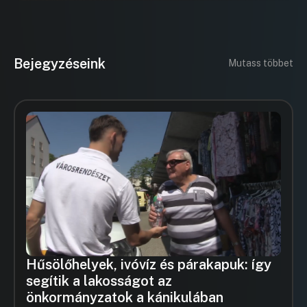
Bejegyzéseink
Mutass többet
Hűsölőhelyek, ivóvíz és párakapuk: így
segítik a lakosságot az
önkormányzatok a kánikulában