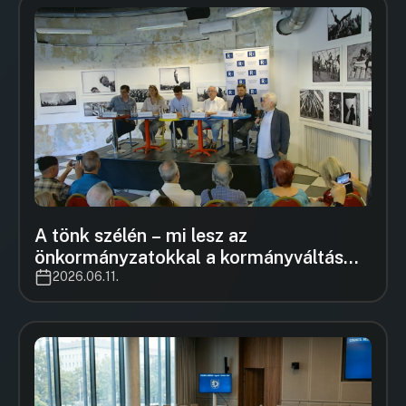
A tönk szélén – mi lesz az
önkormányzatokkal a kormányváltás
után? – első panel
2026.06.11.