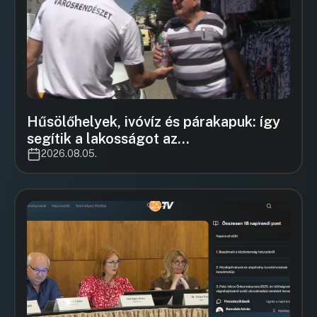
Hűsölőhelyek, ivóvíz és párakapuk: így
segítik a lakosságot az
önkormányzatok a kánikulában
2026.08.05.