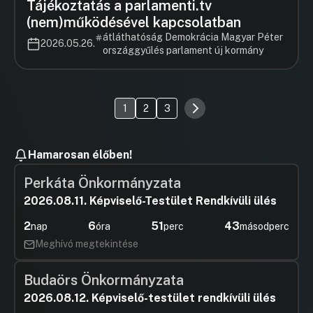
Tájékoztatás a parlamenti.tv
(nem)működésével kapcsolatban
átláthatóság Demokrácia Magyar Péter
2026.05.26.
országgyűlés parlament új kormány
1
2
3
Hamarosan élőben!
Perkáta Önkormányzata
2026.08.11. Képviselő-Testület Rendkívüli ülés
2
6
51
42
nap
óra
perc
másodperc
Meghívó megtekintése
Budaörs Önkormányzata
2026.08.12. Képviselő-testület rendkívüli ülés