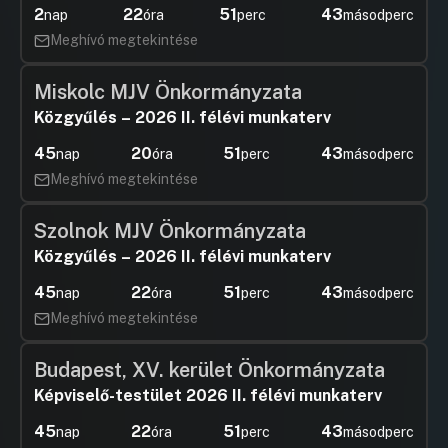
2
22
51
42
nap
óra
perc
másodperc
Meghívó megtekintése
Miskolc MJV Önkormányzata
Közgyűlés – 2026 II. félévi munkaterv
45
20
51
42
nap
óra
perc
másodperc
Meghívó megtekintése
Szolnok MJV Önkormányzata
Közgyűlés – 2026 II. félévi munkaterv
45
22
51
42
nap
óra
perc
másodperc
Meghívó megtekintése
Budapest, XV. kerület Önkormányzata
Képviselő-testület 2026 II. félévi munkaterv
45
22
51
42
nap
óra
perc
másodperc