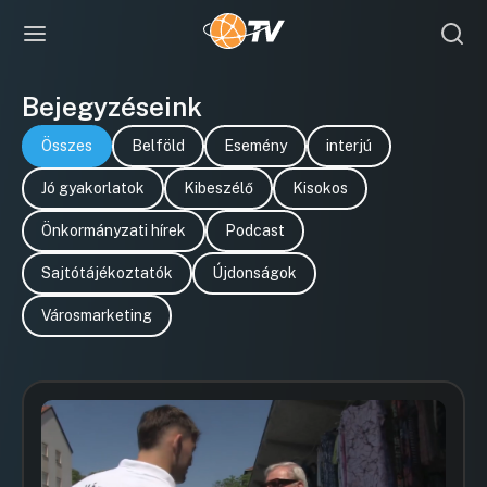
Bejegyzéseink
Összes
Belföld
Esemény
interjú
Jó gyakorlatok
Kibeszélő
Kisokos
Önkormányzati hírek
Podcast
Sajtótájékoztatók
Újdonságok
Városmarketing