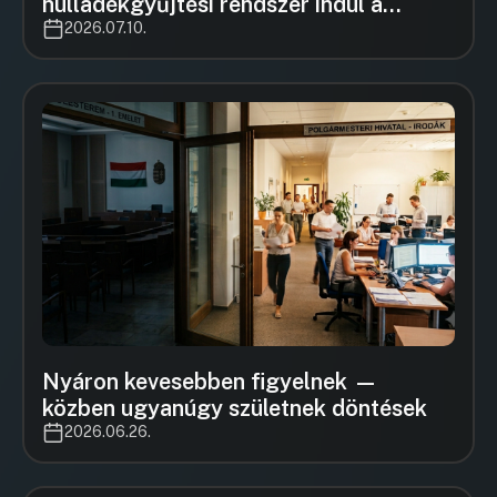
hulladékgyűjtési rendszer indul a
belvárosi üzletek számára ♻️
2026.07.10.
Nyáron kevesebben figyelnek —
közben ugyanúgy születnek döntések
2026.06.26.