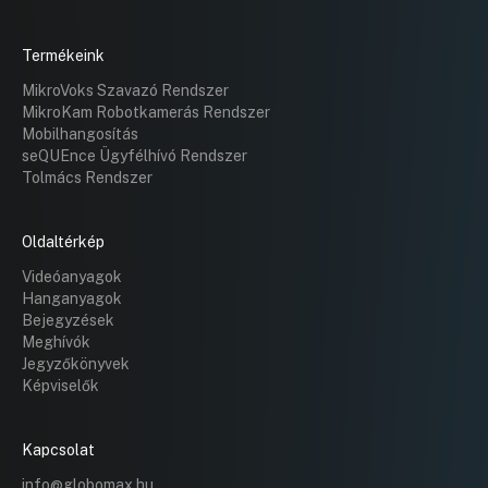
Termékeink
MikroVoks Szavazó Rendszer
MikroKam Robotkamerás Rendszer
Mobilhangosítás
seQUEnce Ügyfélhívó Rendszer
Tolmács Rendszer
Oldaltérkép
Videóanyagok
Hanganyagok
Bejegyzések
Meghívók
Jegyzőkönyvek
Képviselők
Kapcsolat
info@globomax.hu