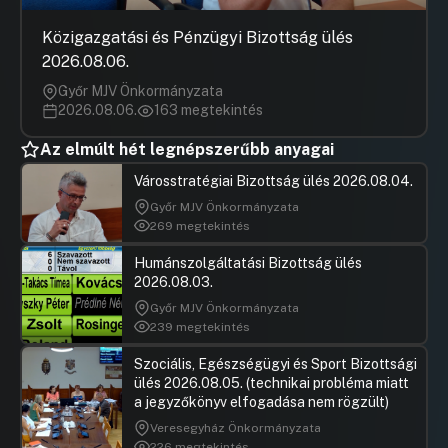
Közigazgatási és Pénzügyi Bizottság ülés
2026.08.06.
Győr MJV Önkormányzata
2026.08.06.
163 megtekintés
Az elmúlt hét legnépszerűbb anyagai
Városstratégiai Bizottság ülés 2026.08.04.
Győr MJV Önkormányzata
269 megtekintés
Humánszolgáltatási Bizottság ülés
2026.08.03.
Győr MJV Önkormányzata
239 megtekintés
Szociális, Egészségügyi és Sport Bizottsági
ülés 2026.08.05. (technikai probléma miatt
a jegyzőkönyv elfogadása nem rögzült)
Veresegyház Önkormányzata
226 megtekintés