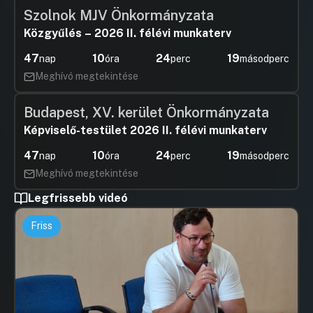
Szolnok MJV Önkormányzata
Közgyűlés – 2026 II. félévi munkaterv
47
10
24
18
nap
óra
perc
másodperc
Meghívó megtekintése
Budapest, XV. kerület Önkormányzata
Képviselő-testület 2026 II. félévi munkaterv
47
10
24
18
nap
óra
perc
másodperc
Meghívó megtekintése
Legfrissebb videó
Friss