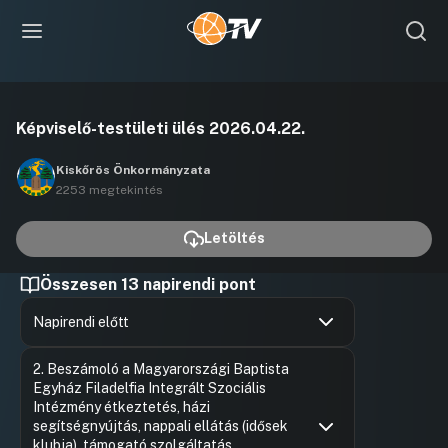
Videó
Képviselő-testületi ülés 2026.04.22.
lejátszása
Kiskőrös Önkormányzata
2253 megtekintés
Letöltés
Összesen 13 napirendi pont
Napirendi előtt
Hozzászólások
Ugrás a napirendi pontra
2. Beszámoló a Magyarországi Baptista
Egyház Filadelfia Integrált Szociális
Intézmény étkeztetés, házi
segítségnyújtás, nappali ellátás (idősek
klubja), támogató szolgáltatás,