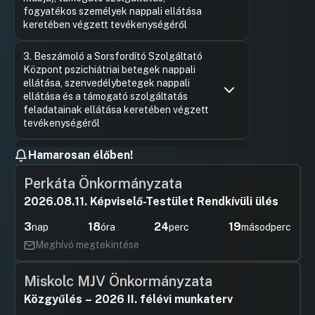
fogyatékos személyek nappali ellátása
keretében végzett tevékenységéről
Hozzászólások
Felszólal
Ugrás a napirendi pontra
3. Beszámoló a Sorsfordító Szolgáltató
Hozzászól
Központ pszichiátriai betegek nappali
ellátása, szenvedélybetegek nappali
ellátása és a támogató szolgáltatás
feladatainak ellátása keretében végzett
tevékenységéről
Hozzászólások
Felszólal
Ugrás a napirendi pontra
Hamarosan élőben!
4. A SZEMÉLYES GONDOSKODÁST
Hozzászól
NYÚJTÓ SZOCIÁLIS ÉS
Perkáta Önkormányzata
GYERMEKJÓLÉTI ELLÁTÁSOK
TÉRÍTÉSI DÍJÁRÓL SZÓLÓ
2026.08.11. Képviselő-Testület Rendkívüli ülés
ÖNKORMÁNYZATI RENDELET
MÓDOSÍTÁSA
3
18
24
18
nap
óra
perc
másodperc
Hozzászólások
Felszólal
Meghívó megtekintése
Ugrás a napirendi pontra
5. A 2026. ÉVI KÖLTSÉGVETÉS
Hozzászól
MÓDOSÍTÁSA
Miskolc MJV Önkormányzata
Hozzászólások
Felszólal
Ugrás a napirendi pontra
6. A KÖZTERÜLETEK
Közgyűlés – 2026 II. félévi munkaterv
Hozzászól
HASZNÁLATÁRÓL SZÓLÓ