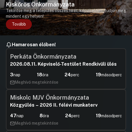
Kiskőrös Önkormányzata
Tekintse meg a település összes hírét, képviselőjét, tudjon meg
mindent egy helyen!
Tovább
Hamarosan élőben!
Perkáta Önkormányzata
2026.08.11. Képviselő-Testület Rendkívüli ülés
3
18
24
18
nap
óra
perc
másodperc
Meghívó megtekintése
Miskolc MJV Önkormányzata
Közgyűlés – 2026 II. félévi munkaterv
47
8
24
18
nap
óra
perc
másodperc
Meghívó megtekintése