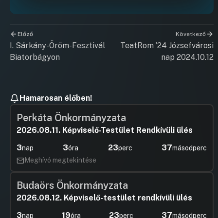
Előző
Következő
I. Sárkány-Öröm-Fesztivál
TeatRom ’24 Józsefvárosi
Biatorbágyon
nap 2024.10.12
Hamarosan élőben!
Perkáta Önkormányzata
2026.08.11. Képviselő-Testület Rendkívüli ülés
3
3
23
37
nap
óra
perc
másodperc
Meghívó megtekintése
Budaörs Önkormányzata
2026.08.12. Képviselő-testület rendkívüli ülés
3
19
23
37
nap
óra
perc
másodperc