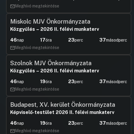
Meghívó megtekintése
Miskolc MJV Önkormányzata
Közgyűlés – 2026 II. félévi munkaterv
46
17
23
37
nap
óra
perc
másodperc
Meghívó megtekintése
Szolnok MJV Önkormányzata
Közgyűlés – 2026 II. félévi munkaterv
46
19
23
37
nap
óra
perc
másodperc
Meghívó megtekintése
Budapest, XV. kerület Önkormányzata
Képviselő-testület 2026 II. félévi munkaterv
46
19
23
37
nap
óra
perc
másodperc
Meghívó megtekintése