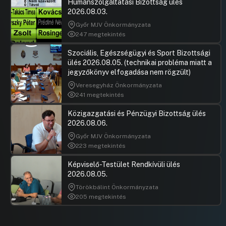
Humánszolgáltatási Bizottság ülés
2026.08.03.
Győr MJV Önkormányzata
247 megtekintés
Szociális, Egészségügyi és Sport Bizottsági
ülés 2026.08.05. (technikai probléma miatt a
jegyzőkönyv elfogadása nem rögzült)
Veresegyház Önkormányzata
241 megtekintés
Közigazgatási és Pénzügyi Bizottság ülés
2026.08.06.
Győr MJV Önkormányzata
223 megtekintés
Képviselő-Testület Rendkívüli ülés
2026.08.05.
Törökbálint Önkormányzata
205 megtekintés