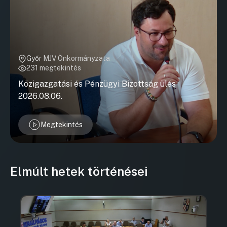
Győr MJV Önkormányzata
231 megtekintés
Közigazgatási és Pénzügyi Bizottság ülés
2026.08.06.
Megtekintés
Elmúlt hetek történései