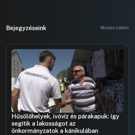
Bejegyzéseink
Mutass többet
Hűsölőhelyek, ivóvíz és párakapuk: így
segítik a lakosságot az
önkormányzatok a kánikulában