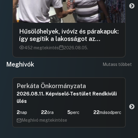
Hűsölőhelyek, ivóvíz és párakapuk:
így segítik a lakosságot az
önkormányzatok a kánikulában
452 megtekintés
2026.08.05.
Meghívók
Mutass többet
Perkáta Önkormányzata
2026.08.11. Képviselő-Testület Rendkívüli
ülés
2
22
5
21
nap
óra
perc
másodperc
Meghívó megtekintése