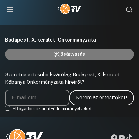
This
is
a
A videó nem tölthető be hálózati vagy kiszolgálói hiba miatt,
modal
Budapest, X. kerületi Önkormányzata
window.
vagy a formátuma nem támogatott.
Beágyazás
Szeretne értesülni kizárólag Budapest, X. kerület,
Kőbánya Önkormányzata híreiről?
Kérem az értesítőket!
Elfogadom az
adatvédelmi irányelveket.