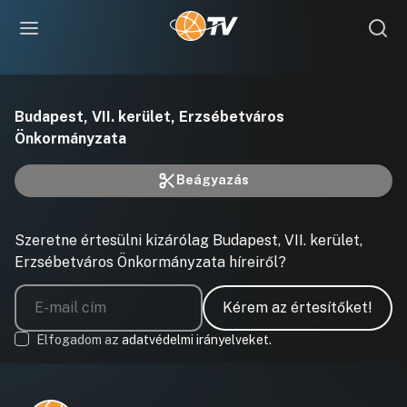
This
is
a
A videó nem tölthető be hálózati vagy kiszolgálói hiba miatt,
modal
Budapest, VII. kerület, Erzsébetváros
window.
vagy a formátuma nem támogatott.
Önkormányzata
Beágyazás
Szeretne értesülni kizárólag Budapest, VII. kerület,
Erzsébetváros Önkormányzata híreiről?
Kérem az értesítőket!
Elfogadom az
adatvédelmi irányelveket.