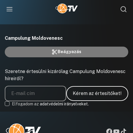
Videó
Videó
lejátszó
betöltése.
Campulung Moldovenesc
lejátszása
Beágyazás
Szeretne értesülni kizárólag Campulung Moldovenesc
híreiről?
Kérem az értesítőket!
Elfogadom az
adatvédelmi irányelveket.