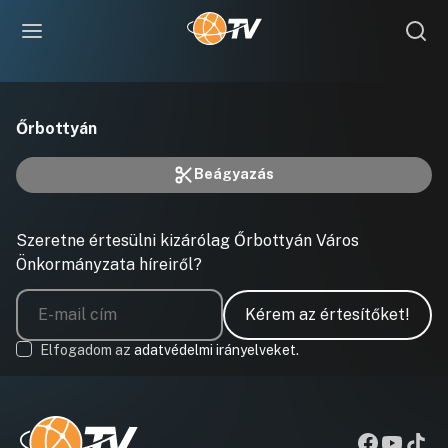
This
is
a
A videó nem tölthető be hálózati vagy kiszolgálói hiba miatt,
modal
Őrbottyán
window.
vagy a formátuma nem támogatott.
Beágyazás
Szeretne értesülni kizárólag Őrbottyán Város
Önkormányzata híreiről?
Kérem az értesítőket!
Elfogadom az
adatvédelmi irányelveket.