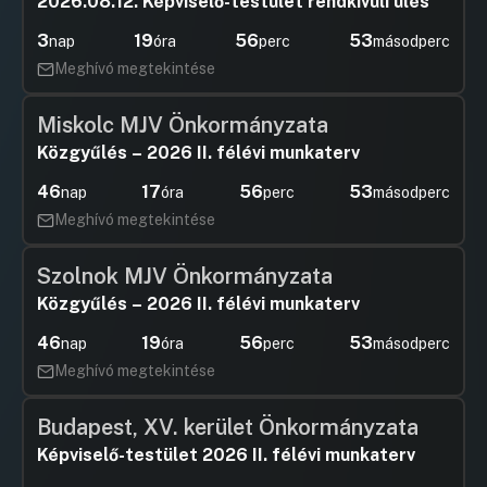
2026.08.12. Képviselő-testület rendkívüli ülés
3
19
56
53
nap
óra
perc
másodperc
Meghívó megtekintése
Miskolc MJV Önkormányzata
Közgyűlés – 2026 II. félévi munkaterv
46
17
56
53
nap
óra
perc
másodperc
Meghívó megtekintése
Szolnok MJV Önkormányzata
Közgyűlés – 2026 II. félévi munkaterv
46
19
56
53
nap
óra
perc
másodperc
Meghívó megtekintése
Budapest, XV. kerület Önkormányzata
Képviselő-testület 2026 II. félévi munkaterv