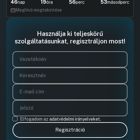
46
19
56
53
nap
óra
perc
másodperc
Meghívó megtekintése
Használja ki teljeskörű
szolgáltatásunkat, regisztráljon most!
Elfogadom az
adatvédelmi irányelveket.
Regisztráció