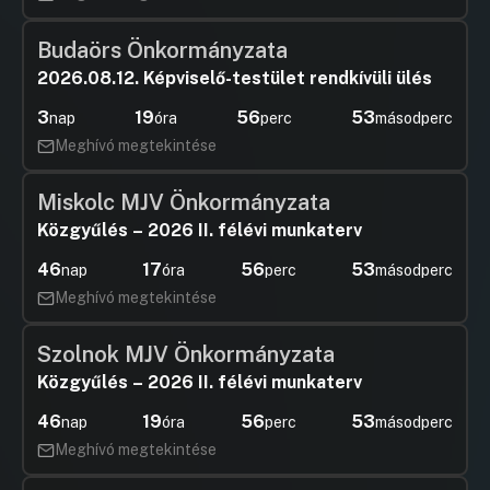
Budaörs Önkormányzata
2026.08.12. Képviselő-testület rendkívüli ülés
3
19
56
53
nap
óra
perc
másodperc
Meghívó megtekintése
Miskolc MJV Önkormányzata
Közgyűlés – 2026 II. félévi munkaterv
46
17
56
53
nap
óra
perc
másodperc
Meghívó megtekintése
Szolnok MJV Önkormányzata
Közgyűlés – 2026 II. félévi munkaterv
46
19
56
53
nap
óra
perc
másodperc
Meghívó megtekintése