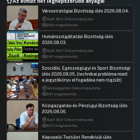
Az elmúlt hét legnépszerűbb anyagai
Városstratégiai Bizottság ülés 2026.08.04.
Győr MJV Önkormányzata
286 megtekintés
Humánszolgáltatási Bizottság ülés
2026.08.03.
Győr MJV Önkormányzata
247 megtekintés
Szociális, Egészségügyi és Sport Bizottsági
ülés 2026.08.05. (technikai probléma miatt
a jegyzőkönyv elfogadása nem rögzült)
Veresegyház Önkormányzata
241 megtekintés
Közigazgatási és Pénzügyi Bizottság ülés
2026.08.06.
Győr MJV Önkormányzata
223 megtekintés
Képviselő-Testület Rendkívüli ülés