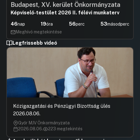
Budapest, XV. kerület Önkormányzata
Képviselő-testület 2026 II. félévi munkaterv
46
19
56
53
nap
óra
perc
másodperc
Meghívó megtekintése
Legfrissebb videó
Közigazgatási és Pénzügyi Bizottság ülés
2026.08.06.
Győr MJV Önkormányzata
2026.08.06.
223 megtekintés