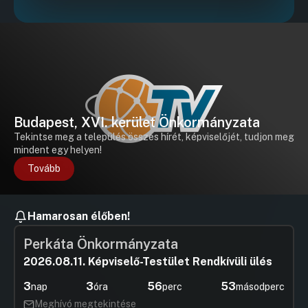
Budapest, XVI. kerület Önkormányzata
Tekintse meg a település összes hírét, képviselőjét, tudjon meg
mindent egy helyen!
Tovább
Hamarosan élőben!
Perkáta Önkormányzata
2026.08.11. Képviselő-Testület Rendkívüli ülés
3
3
56
53
nap
óra
perc
másodperc
Meghívó megtekintése