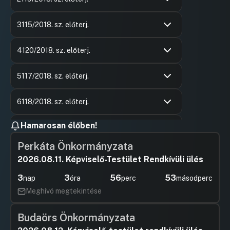
Hozzászólások
Ács Anikó
Ugrás a napirendi pontra
Hozzászól
3115/2018. sz. előterj.
Hozzászólások
Gáspár Jó
Ugrás a napirendi pontra
Hozzászól
4120/2018. sz. előterj.
Hozzászólások
Mizsei Lá
Ugrás a napirendi pontra
Hozzászól
5117/2018. sz. előterj.
Hozzászólások
Vajda Zol
Ugrás a napirendi pontra
Hozzászól
6118/2018. sz. előterj.
Hozzászólások
Varga Ilon
Ugrás a napirendi pontra
Hamarosan élőben!
7
Hozzászól
UGRÁS A NAPIREND ELEJÉRE
Perkáta Önkormányzata
2026.08.11. Képviselő-Testület Rendkívüli ülés
3
3
56
53
nap
óra
perc
másodperc
Meghívó megtekintése
Budaörs Önkormányzata