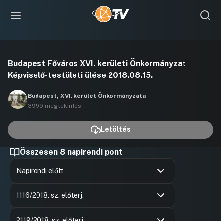
Videó
Budapest Főváros XVI. kerületi Önkormányzat
lejátszása
Képviselő-testületi ülése 2018.08.15.
Budapest, XVI. kerület Önkormányzata
3999 megtekintés
Letöltés
Összesen 8 napirendi pont
Napirendi előtt
Hozzászólások
Mizsei Lá
Ugrás a napirendi pontra
Hozzászól
1116/2018. sz. előterj.
Hozzászólások
Mizsei Lá
Ugrás a napirendi pontra
Hozzászól
2119/2018. sz. előterj.