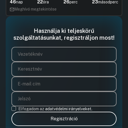
46
22
26
22
nap
óra
perc
másodperc
Meghívó megtekintése
Használja ki teljeskörű
szolgáltatásunkat, regisztráljon most!
Elfogadom az
adatvédelmi irányelveket.
Regisztráció