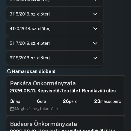
Hozzászólások
Ács Anikó
Ugrás a napirendi pontra
Hozzászól
3115/2018. sz. előterj.
Hozzászólások
Gáspár Jó
Ugrás a napirendi pontra
Hozzászól
4120/2018. sz. előterj.
Hozzászólások
Mizsei Lá
Ugrás a napirendi pontra
Hozzászól
5117/2018. sz. előterj.
Hozzászólások
Vajda Zol
Ugrás a napirendi pontra
Hozzászól
6118/2018. sz. előterj.
Hozzászólások
Varga Ilon
Ugrás a napirendi pontra
Hamarosan élőben!
7
Hozzászól
UGRÁS A NAPIREND ELEJÉRE
Perkáta Önkormányzata
2026.08.11. Képviselő-Testület Rendkívüli ülés
3
6
26
22
nap
óra
perc
másodperc
Meghívó megtekintése
Budaörs Önkormányzata