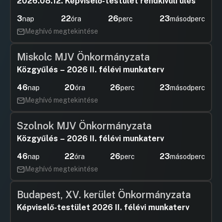
2026.08.12. Képviselő-testület rendkívüli ülés
3
22
26
22
nap
óra
perc
másodperc
Meghívó megtekintése
Miskolc MJV Önkormányzata
Közgyűlés – 2026 II. félévi munkaterv
46
20
26
22
nap
óra
perc
másodperc
Meghívó megtekintése
Szolnok MJV Önkormányzata
Közgyűlés – 2026 II. félévi munkaterv
46
22
26
22
nap
óra
perc
másodperc
Meghívó megtekintése
Budapest, XV. kerület Önkormányzata
Képviselő-testület 2026 II. félévi munkaterv