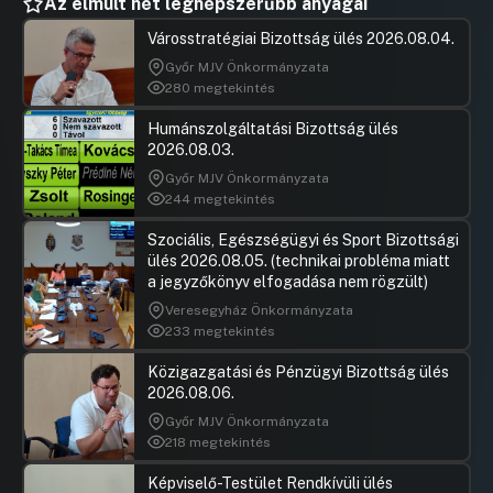
Az elmúlt hét legnépszerűbb anyagai
Városstratégiai Bizottság ülés 2026.08.04.
Győr MJV Önkormányzata
280 megtekintés
Humánszolgáltatási Bizottság ülés
2026.08.03.
Győr MJV Önkormányzata
244 megtekintés
Szociális, Egészségügyi és Sport Bizottsági
ülés 2026.08.05. (technikai probléma miatt
a jegyzőkönyv elfogadása nem rögzült)
Veresegyház Önkormányzata
233 megtekintés
Közigazgatási és Pénzügyi Bizottság ülés
2026.08.06.
Győr MJV Önkormányzata
218 megtekintés
Képviselő-Testület Rendkívüli ülés