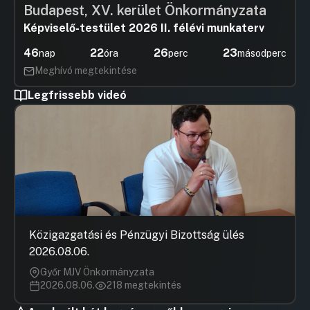
Budapest, XV. kerület Önkormányzata
Képviselő-testület 2026 II. félévi munkaterv
46
22
26
22
nap
óra
perc
másodperc
Meghívó megtekintése
Legfrissebb videó
Közigazgatási és Pénzügyi Bizottság ülés
2026.08.06.
Győr MJV Önkormányzata
2026.08.06.
218 megtekintés