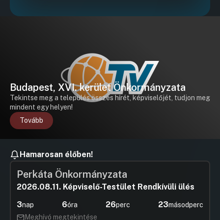
Budapest, XVI. kerület Önkormányzata
Tekintse meg a település összes hírét, képviselőjét, tudjon meg
mindent egy helyen!
Tovább
Hamarosan élőben!
Perkáta Önkormányzata
2026.08.11. Képviselő-Testület Rendkívüli ülés
3
6
26
22
nap
óra
perc
másodperc
Meghívó megtekintése