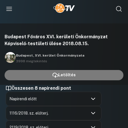
Videó
Budapest Főváros XVI. kerületi Önkormányzat
lejátszása
Képviselő-testületi ülése 2018.08.15.
Budapest, XVI. kerület Önkormányzata
3998 megtekintés
Letöltés
Összesen 8 napirendi pont
Napirendi előtt
Hozzászólások
Mizsei Lá
Ugrás a napirendi pontra
Hozzászól
1116/2018. sz. előterj.
Hozzászólások
Mizsei Lá
Ugrás a napirendi pontra
Hozzászól
2119/2018. sz. előterj.