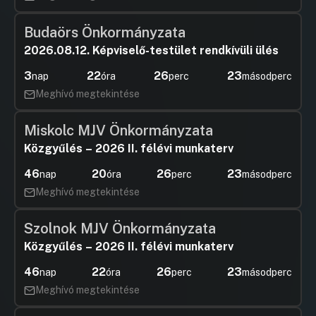
Budaörs Önkormányzata
2026.08.12. Képviselő-testület rendkívüli ülés
3
22
26
22
nap
óra
perc
másodperc
Meghívó megtekintése
Miskolc MJV Önkormányzata
Közgyűlés – 2026 II. félévi munkaterv
46
20
26
22
nap
óra
perc
másodperc
Meghívó megtekintése
Szolnok MJV Önkormányzata
Közgyűlés – 2026 II. félévi munkaterv
46
22
26
22
nap
óra
perc
másodperc
Meghívó megtekintése