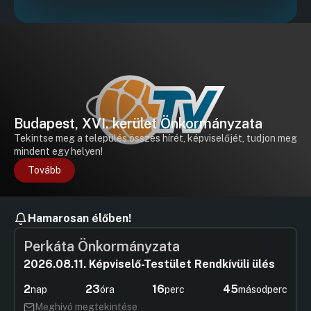
Budapest, XVI. kerület Önkormányzata
Tekintse meg a település összes hírét, képviselőjét, tudjon meg
mindent egy helyen!
Tovább
Hamarosan élőben!
Perkáta Önkormányzata
2026.08.11. Képviselő-Testület Rendkívüli ülés
2
23
16
45
nap
óra
perc
másodperc
Meghívó megtekintése