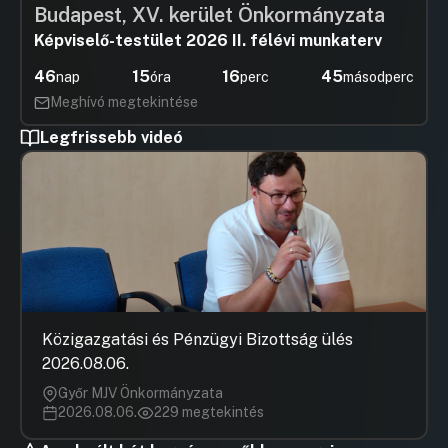
Budapest, XV. kerület Önkormányzata
Képviselő-testület 2026 II. félévi munkaterv
46
15
16
45
nap
óra
perc
másodperc
Meghívó megtekintése
Legfrissebb videó
Közigazgatási és Pénzügyi Bizottság ülés
2026.08.06.
Győr MJV Önkormányzata
2026.08.06.
229 megtekintés