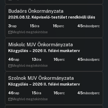
Budaörs Önkormányzata
2026.08.12. Képviselő-testület rendkívüli ülés
3
15
16
45
nap
óra
perc
másodperc
Meghívó megtekintése
Miskolc MJV Önkormányzata
Közgyűlés – 2026 II. félévi munkaterv
46
13
16
45
nap
óra
perc
másodperc
Meghívó megtekintése
Szolnok MJV Önkormányzata
Közgyűlés – 2026 II. félévi munkaterv
46
15
16
45
nap
óra
perc
másodperc
Meghívó megtekintése