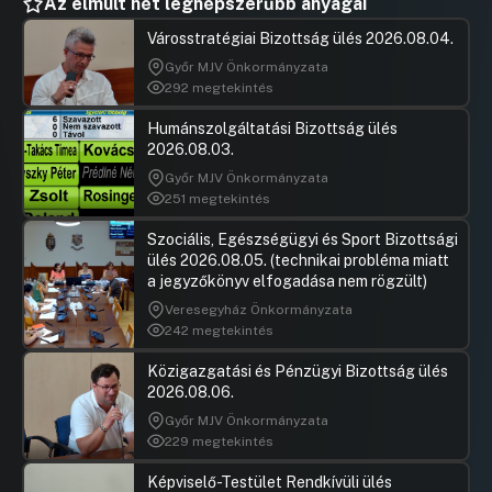
Az elmúlt hét legnépszerűbb anyagai
Városstratégiai Bizottság ülés 2026.08.04.
Győr MJV Önkormányzata
292 megtekintés
Humánszolgáltatási Bizottság ülés
2026.08.03.
Győr MJV Önkormányzata
251 megtekintés
Szociális, Egészségügyi és Sport Bizottsági
ülés 2026.08.05. (technikai probléma miatt
a jegyzőkönyv elfogadása nem rögzült)
Veresegyház Önkormányzata
242 megtekintés
Közigazgatási és Pénzügyi Bizottság ülés
2026.08.06.
Győr MJV Önkormányzata
229 megtekintés
Képviselő-Testület Rendkívüli ülés