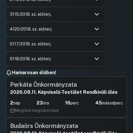
Hozzászólások
Ács Anikó
Ugrás a napirendi pontra
Hozzászól
3115/2018. sz. előterj.
Hozzászólások
Gáspár Jó
Ugrás a napirendi pontra
Hozzászól
4120/2018. sz. előterj.
Hozzászólások
Mizsei Lá
Ugrás a napirendi pontra
Hozzászól
5117/2018. sz. előterj.
Hozzászólások
Vajda Zol
Ugrás a napirendi pontra
Hozzászól
6118/2018. sz. előterj.
Hozzászólások
Varga Ilon
Ugrás a napirendi pontra
Hamarosan élőben!
7
Hozzászól
UGRÁS A NAPIREND ELEJÉRE
Perkáta Önkormányzata
2026.08.11. Képviselő-Testület Rendkívüli ülés
2
23
16
45
nap
óra
perc
másodperc
Meghívó megtekintése
Budaörs Önkormányzata