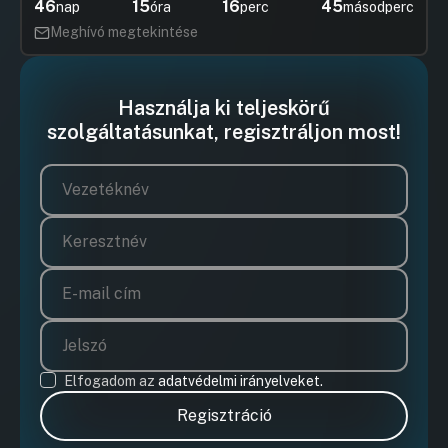
46
15
16
45
nap
óra
perc
másodperc
Meghívó megtekintése
Használja ki teljeskörű
szolgáltatásunkat, regisztráljon most!
Elfogadom az
adatvédelmi irányelveket.
Regisztráció