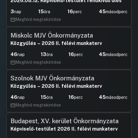
2026.08.12. Képviselő-testület rendkívüli ülés
3
15
16
45
nap
óra
perc
másodperc
Meghívó megtekintése
Miskolc MJV Önkormányzata
Közgyűlés – 2026 II. félévi munkaterv
46
13
16
45
nap
óra
perc
másodperc
Meghívó megtekintése
Szolnok MJV Önkormányzata
Közgyűlés – 2026 II. félévi munkaterv
46
15
16
45
nap
óra
perc
másodperc
Meghívó megtekintése
Budapest, XV. kerület Önkormányzata
Képviselő-testület 2026 II. félévi munkaterv