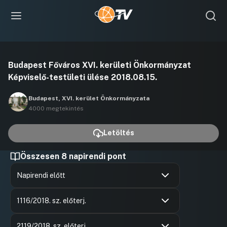
Videó
Budapest Főváros XVI. kerületi Önkormányzat
lejátszása
Képviselő-testületi ülése 2018.08.15.
Budapest, XVI. kerület Önkormányzata
4000 megtekintés
Letöltés
Összesen 8 napirendi pont
Napirendi előtt
Hozzászólások
Mizsei Lá
Ugrás a napirendi pontra
Hozzászól
1116/2018. sz. előterj.
Hozzászólások
Mizsei Lá
Ugrás a napirendi pontra
Hozzászól
2119/2018. sz. előterj.