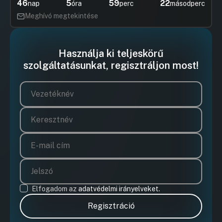
46
5
59
22
nap
óra
perc
másodperc
Meghívó megtekintése
Használja ki teljeskörű
szolgáltatásunkat, regisztráljon most!
Elfogadom az
adatvédelmi irányelveket.
Regisztráció