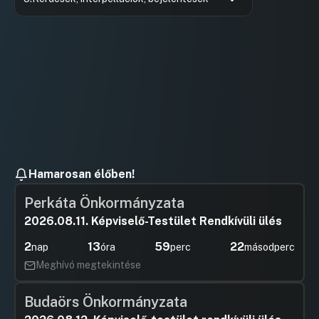
Hozzászólások
Dr. Kovác
Ugrás a napirendi pontra
Hozzászól
Hamarosan élőben!
Perkáta Önkormányzata
2026.08.11. Képviselő-Testület Rendkívüli ülés
2
13
59
22
nap
óra
perc
másodperc
Meghívó megtekintése
Budaörs Önkormányzata