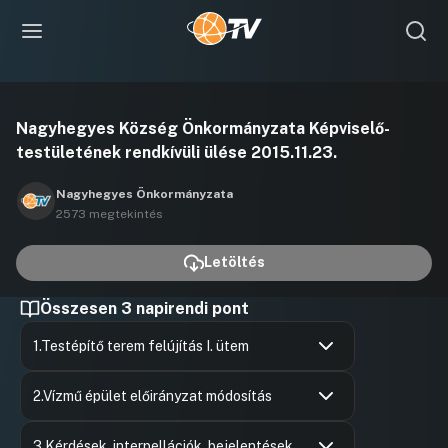
Videó
Nagyhegyes Község Önkormányzata Képviselő-
lejátszása
testületének rendkívüli ülése 2015.11.23.
Nagyhegyes Önkormányzata
2573 megtekintés
Letöltés
Összesen 3 napirendi pont
1.Testépítő terem felújítás I. ütem
Hozzászólások
Dr. Kovác
Ugrás a napirendi pontra
Hozzászól
2.Vízmű épület előirányzat módosítás
Hozzászólások
Molnár Mi
Ugrás a napirendi pontra
Hozzászól
3.Kérdések, interpellációk, bejelentések