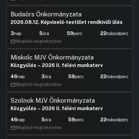
Budaörs Önkormányzata
2026.08.12. Képviselő-testület rendkívüli ülés
3
5
59
22
nap
óra
perc
másodperc
Meghívó megtekintése
Miskolc MJV Önkormányzata
Közgyűlés – 2026 II. félévi munkaterv
46
3
59
22
nap
óra
perc
másodperc
Meghívó megtekintése
Szolnok MJV Önkormányzata
Közgyűlés – 2026 II. félévi munkaterv
46
5
59
22
nap
óra
perc
másodperc
Meghívó megtekintése