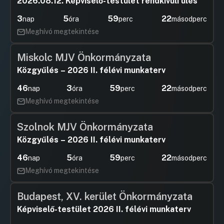
2026.08.12. Képviselő-testület rendkívüli ülés
3
5
59
22
nap
óra
perc
másodperc
Meghívó megtekintése
Miskolc MJV Önkormányzata
Közgyűlés – 2026 II. félévi munkaterv
46
3
59
22
nap
óra
perc
másodperc
Meghívó megtekintése
Szolnok MJV Önkormányzata
Közgyűlés – 2026 II. félévi munkaterv
46
5
59
22
nap
óra
perc
másodperc
Meghívó megtekintése
Budapest, XV. kerület Önkormányzata
Képviselő-testület 2026 II. félévi munkaterv