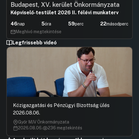
Budapest, XV. kerület Önkormányzata
Képviselő-testület 2026 II. félévi munkaterv
46
5
59
22
nap
óra
perc
másodperc
Meghívó megtekintése
Legfrissebb videó
Közigazgatási és Pénzügyi Bizottság ülés
2026.08.06.
Győr MJV Önkormányzata
2026.08.06.
236 megtekintés