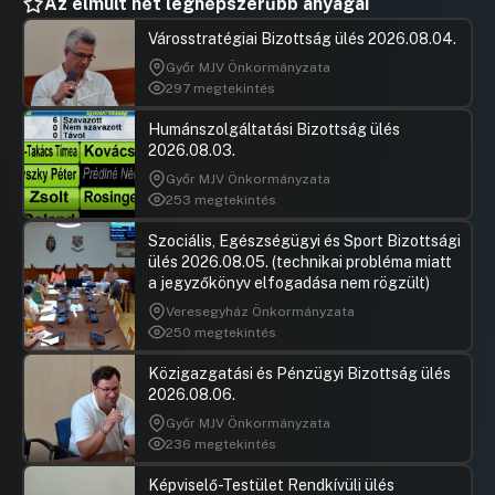
Az elmúlt hét legnépszerűbb anyagai
Városstratégiai Bizottság ülés 2026.08.04.
Győr MJV Önkormányzata
297 megtekintés
Humánszolgáltatási Bizottság ülés
2026.08.03.
Győr MJV Önkormányzata
253 megtekintés
Szociális, Egészségügyi és Sport Bizottsági
ülés 2026.08.05. (technikai probléma miatt
a jegyzőkönyv elfogadása nem rögzült)
Veresegyház Önkormányzata
250 megtekintés
Közigazgatási és Pénzügyi Bizottság ülés
2026.08.06.
Győr MJV Önkormányzata
236 megtekintés
Képviselő-Testület Rendkívüli ülés