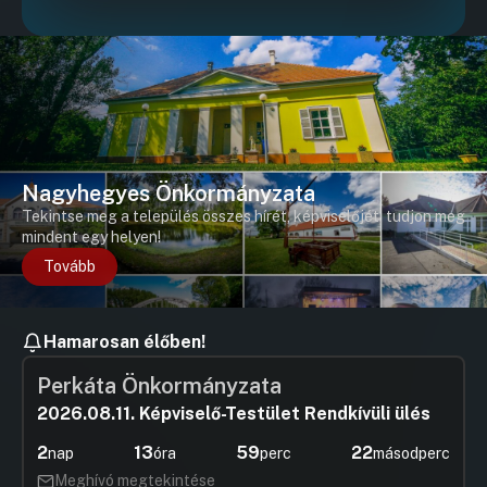
Nagyhegyes Önkormányzata
Tekintse meg a település összes hírét, képviselőjét, tudjon meg
mindent egy helyen!
Tovább
Hamarosan élőben!
Perkáta Önkormányzata
2026.08.11. Képviselő-Testület Rendkívüli ülés
2
13
59
22
nap
óra
perc
másodperc
Meghívó megtekintése