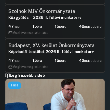
Szolnok MJV Önkormányzata
Közgyűlés – 2026 II. félévi munkaterv
47
15
15
42
nap
óra
perc
másodperc
Meghívó megtekintése
Budapest, XV. kerület Önkormányzata
Képviselő-testület 2026 II. félévi munkaterv
47
15
15
42
nap
óra
perc
másodperc
Meghívó megtekintése
Legfrissebb videó
Friss