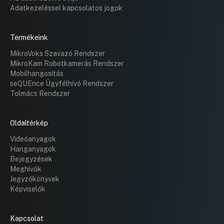
Adatkezeléssel kapcsolatos jogok
Termékeink
MikroVoks Szavazó Rendszer
MikroKam Robotkamerás Rendszer
Mobilhangosítás
seQUEnce Ügyfélhívó Rendszer
Tolmács Rendszer
Oldaltérkép
Videóanyagok
Hanganyagok
Bejegyzések
Meghívók
Jegyzőkönyvek
Képviselők
Kapcsolat