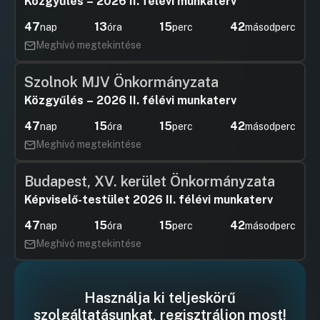
Közgyűlés – 2026 II. félévi munkaterv
47
13
15
42
nap
óra
perc
másodperc
Meghívó megtekintése
Szolnok MJV Önkormányzata
Közgyűlés – 2026 II. félévi munkaterv
47
15
15
42
nap
óra
perc
másodperc
Meghívó megtekintése
Budapest, XV. kerület Önkormányzata
Képviselő-testület 2026 II. félévi munkaterv
47
15
15
42
nap
óra
perc
másodperc
Meghívó megtekintése
Használja ki teljeskörű
szolgáltatásunkat, regisztráljon most!