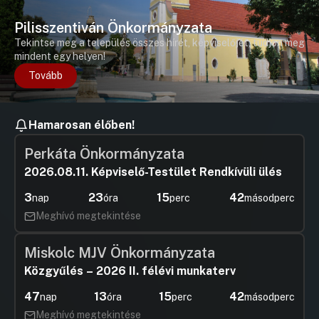
Pilisszentiván Önkormányzata
Tekintse meg a település összes hírét, képviselőjét, tudjon meg
mindent egy helyen!
Tovább
Hamarosan élőben!
Perkáta Önkormányzata
2026.08.11. Képviselő-Testület Rendkívüli ülés
3
23
15
42
nap
óra
perc
másodperc
Meghívó megtekintése
Miskolc MJV Önkormányzata
Közgyűlés – 2026 II. félévi munkaterv
47
13
15
42
nap
óra
perc
másodperc
Meghívó megtekintése