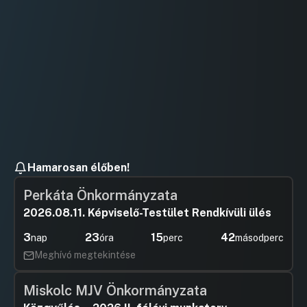
Hamarosan élőben!
Perkáta Önkormányzata
2026.08.11. Képviselő-Testület Rendkívüli ülés
3
23
15
42
nap
óra
perc
másodperc
Meghívó megtekintése
Miskolc MJV Önkormányzata