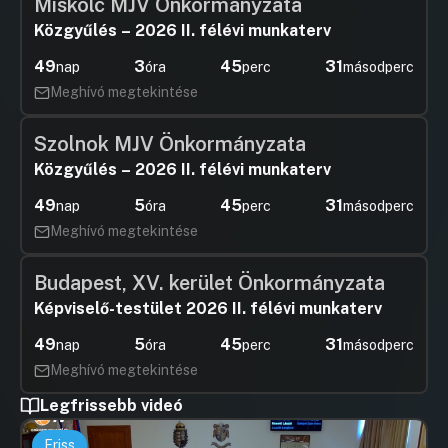
Miskolc MJV Önkormányzata
Közgyűlés – 2026 II. félévi munkaterv
49
3
45
31
nap
óra
perc
másodperc
Meghívó megtekintése
Szolnok MJV Önkormányzata
Közgyűlés – 2026 II. félévi munkaterv
49
5
45
31
nap
óra
perc
másodperc
Meghívó megtekintése
Budapest, XV. kerület Önkormányzata
Képviselő-testület 2026 II. félévi munkaterv
49
5
45
31
nap
óra
perc
másodperc
Meghívó megtekintése
Legfrissebb videó
Friss