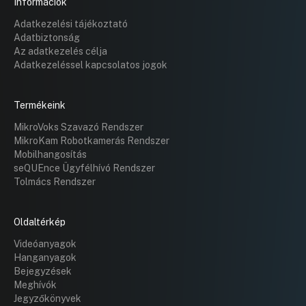
Információk
Adatkezelési tájékoztató
Adatbiztonság
Az adatkezelés célja
Adatkezeléssel kapcsolatos jogok
Termékeink
MikroVoks Szavazó Rendszer
MikroKam Robotkamerás Rendszer
Mobilhangosítás
seQUEnce Ügyfélhívó Rendszer
Tolmács Rendszer
Oldaltérkép
Videóanyagok
Hanganyagok
Bejegyzések
Meghívók
Jegyzőkönyvek