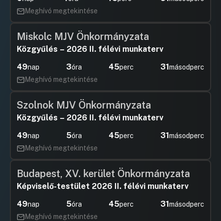
Meghívó megtekintése
Miskolc MJV Önkormányzata
Közgyűlés – 2026 II. félévi munkaterv
49
3
45
31
nap
óra
perc
másodperc
Meghívó megtekintése
Szolnok MJV Önkormányzata
Közgyűlés – 2026 II. félévi munkaterv
49
5
45
31
nap
óra
perc
másodperc
Meghívó megtekintése
Budapest, XV. kerület Önkormányzata
Képviselő-testület 2026 II. félévi munkaterv
49
5
45
31
nap
óra
perc
másodperc
Meghívó megtekintése