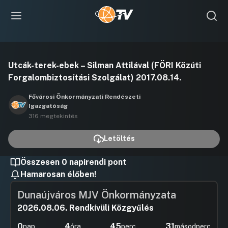
Videó
Utcák-terek-ebek – Silman Attilával (FÖRI Közúti
lejátszása
Forgalombiztosítási Szolgálat) 2017.08.14.
Fővárosi Önkormányzati Rendészeti
Igazgatóság
316 megtekintés
Letöltés
Összesen 0 napirendi pont
Hamarosan élőben!
Dunaújváros MJV Önkormányzata
2026.08.06. Rendkívüli Közgyűlés
0
4
45
31
nap
óra
perc
másodperc