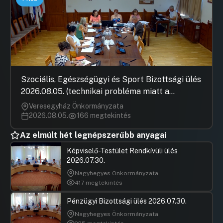
Szociális, Egészségügyi és Sport Bizottsági ülés
2026.08.05. (technikai probléma miatt a
jegyzőkönyv elfogadása nem rögzült)
Veresegyház Önkormányzata
2026.08.05.
166 megtekintés
Az elmúlt hét legnépszerűbb anyagai
Képviselő-Testület Rendkívüli ülés
2026.07.30.
Nagyhegyes Önkormányzata
417 megtekintés
Pénzügyi Bizottsági ülés 2026.07.30.
Nagyhegyes Önkormányzata