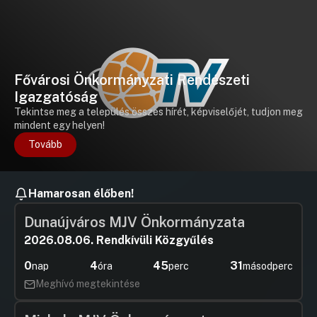
Fővárosi Önkormányzati Rendészeti
Igazgatóság
Tekintse meg a település összes hírét, képviselőjét, tudjon meg
mindent egy helyen!
Tovább
Hamarosan élőben!
Dunaújváros MJV Önkormányzata
2026.08.06. Rendkívüli Közgyűlés
0
4
45
31
nap
óra
perc
másodperc
Meghívó megtekintése