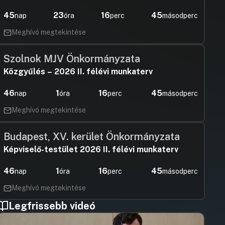
45
23
16
44
nap
óra
perc
másodperc
Meghívó megtekintése
Szolnok MJV Önkormányzata
Közgyűlés – 2026 II. félévi munkaterv
46
1
16
44
nap
óra
perc
másodperc
Meghívó megtekintése
Budapest, XV. kerület Önkormányzata
Képviselő-testület 2026 II. félévi munkaterv
46
1
16
44
nap
óra
perc
másodperc
Meghívó megtekintése
Legfrissebb videó