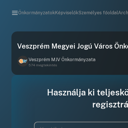
Önkormányzatok
Képviselők
Személyes főoldal
Arc
Veszprém Megyei Jogú Város Önk
Veszprém MJV Önkormányzata
574 megtekintés
Használja ki teljesk
regisztrá