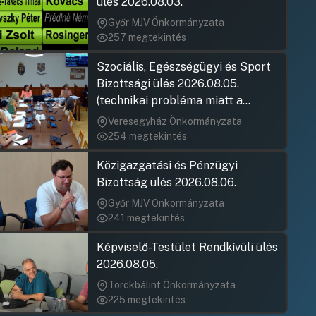
ülés 2026.08.03.
Győr MJV Önkormányzata
257 megtekintés
Szociális, Egészségügyi és Sport
Bizottsági ülés 2026.08.05.
(technikai probléma miatt a
jegyzőkönyv elfogadása nem
Veresegyház Önkormányzata
rögzült)
254 megtekintés
Közigazgatási és Pénzügyi
Bizottság ülés 2026.08.06.
Győr MJV Önkormányzata
241 megtekintés
Képviselő-Testület Rendkívüli ülés
2026.08.05.
Törökbálint Önkormányzata
225 megtekintés