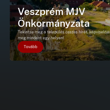
Veszprém MJV
Önkormányzata
Tekintse meg a település összes hírét, képviselőjé
meg mindent egy helyen!
Tovább