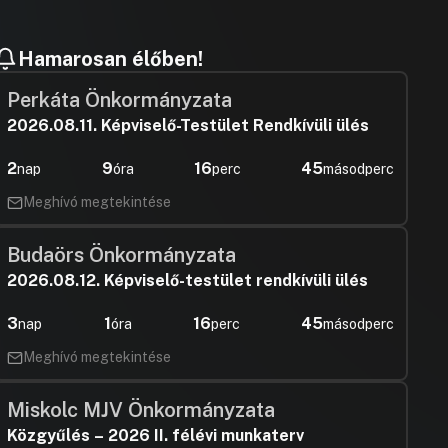
Hamarosan élőben!
Perkáta Önkormányzata
2026.08.11. Képviselő-Testület Rendkívüli ülés
2
9
16
44
nap
óra
perc
másodperc
Meghívó megtekintése
Budaörs Önkormányzata
2026.08.12. Képviselő-testület rendkívüli ülés
3
1
16
44
nap
óra
perc
másodperc
Meghívó megtekintése
Miskolc MJV Önkormányzata
Közgyűlés – 2026 II. félévi munkaterv