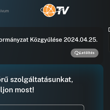
hívum
Videó
ormányzat Közgyűlése 2024.04.25.
lejátszása
Letöltés
örű szolgáltatásunkat,
ljon most!