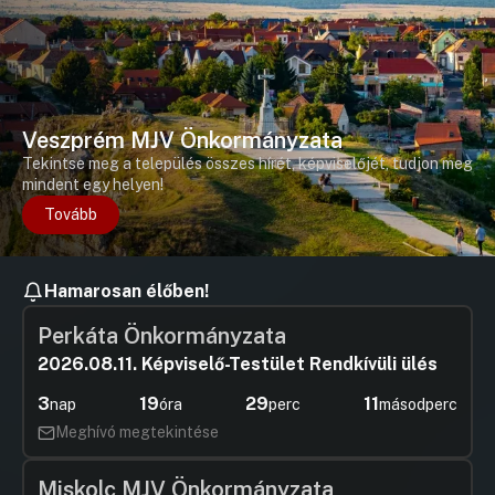
Veszprém MJV Önkormányzata
Tekintse meg a település összes hírét, képviselőjét, tudjon meg
mindent egy helyen!
Tovább
Hamarosan élőben!
Perkáta Önkormányzata
2026.08.11. Képviselő-Testület Rendkívüli ülés
3
19
29
11
nap
óra
perc
másodperc
Meghívó megtekintése
Miskolc MJV Önkormányzata