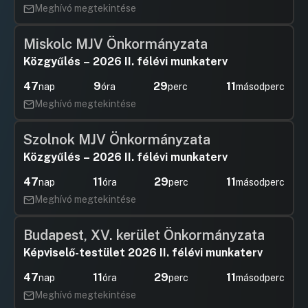
Meghívó megtekintése
Miskolc MJV Önkormányzata
Közgyűlés – 2026 II. félévi munkaterv
47
9
29
11
nap
óra
perc
másodperc
Meghívó megtekintése
Szolnok MJV Önkormányzata
Közgyűlés – 2026 II. félévi munkaterv
47
11
29
11
nap
óra
perc
másodperc
Meghívó megtekintése
Budapest, XV. kerület Önkormányzata
Képviselő-testület 2026 II. félévi munkaterv
47
11
29
11
nap
óra
perc
másodperc
Meghívó megtekintése