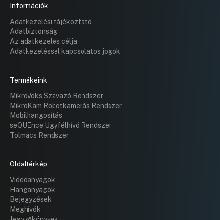
Információk
Adatkezelési tájékoztató
Adatbiztonság
Az adatkezelés célja
Adatkezeléssel kapcsolatos jogok
Termékeink
MikroVoks Szavazó Rendszer
MikroKam Robotkamerás Rendszer
Mobilhangosítás
seQUEnce Ügyfélhívó Rendszer
Tolmács Rendszer
Oldaltérkép
Videóanyagok
Hanganyagok
Bejegyzések
Meghívók
Jegyzőkönyvek