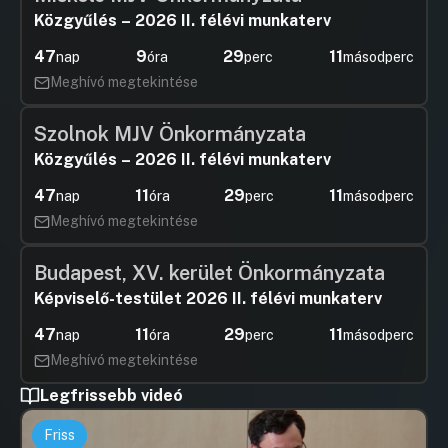
Közgyűlés – 2026 II. félévi munkaterv
47
9
29
11
nap
óra
perc
másodperc
Meghívó megtekintése
Szolnok MJV Önkormányzata
Közgyűlés – 2026 II. félévi munkaterv
47
11
29
11
nap
óra
perc
másodperc
Meghívó megtekintése
Budapest, XV. kerület Önkormányzata
Képviselő-testület 2026 II. félévi munkaterv
47
11
29
11
nap
óra
perc
másodperc
Meghívó megtekintése
Legfrissebb videó
Friss