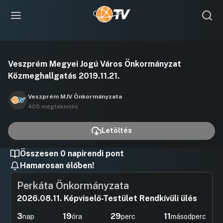
Videó
Veszprém Megyei Jogú Város Önkormányzat
lejátszása
Közmeghallgatás 2019.11.21.
Veszprém MJV Önkormányzata
405 megtekintés
Letöltés
Összesen 0 napirendi pont
Hamarosan élőben!
Perkáta Önkormányzata
2026.08.11. Képviselő-Testület Rendkívüli ülés
3
19
29
10
nap
óra
perc
másodperc