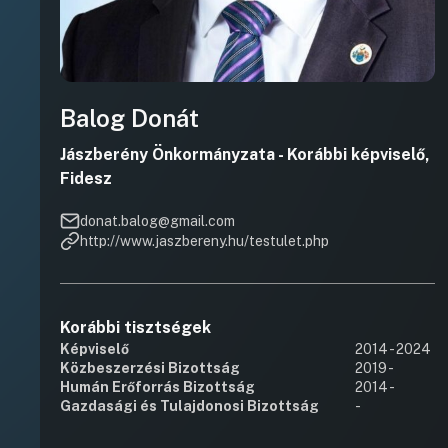
Balog Donát
Jászberény Önkormányzata - Korábbi képviselő,
Fidesz
donat.balog@gmail.com
http://www.jaszbereny.hu/testulet.php
Korábbi tisztségek
Képviselő
2014 - 2024
Közbeszerzési Bizottság
2019 -
Humán Erőforrás Bizottság
2014 -
Gazdasági és Tulajdonosi Bizottság
-