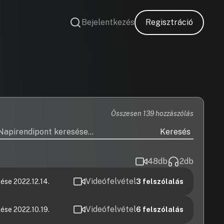
Bejelentkezés
Regisztráció
Összesen 139 hozzászólás
Keresés
48
db
2
db
Videófelvétel
ése 2022.12.14.
3
felszólalás
Videófelvétel
ése 2022.10.19.
6
felszólalás