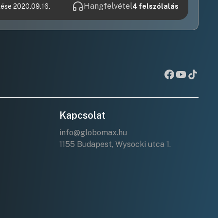
Hangfelvétel
lése 2020.09.16.
4
felszólalás
Kapcsolat
info@globomax.hu
1155 Budapest, Wysocki utca 1.