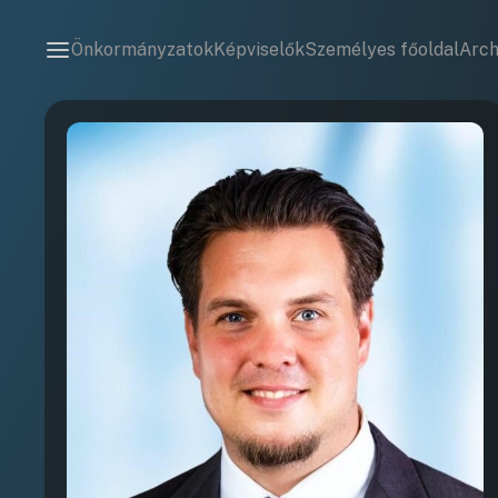
Önkormányzatok
Képviselők
Személyes főoldal
Arc