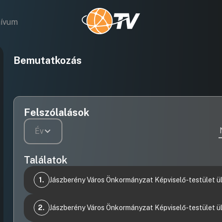
hívum
Bemutatkozás
Felszólalások
Év
Találatok
1.
Jászberény Város Önkormányzat Képviselő-testület ül
Videófelvétel
Napirendi előtt
2.
Jászberény Város Önkormányzat Képviselő-testület ül
15:09:58
Videófelvétel
15:10:31