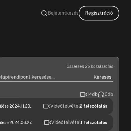
Bejelentkezés
Regisztráció
Összesen 25 hozzászólás
Keresés
14
db
0
db
Videófelvétel
lése 2024.11.28.
2
felszólalás
Videófelvétel
ülése 2024.06.27.
1
felszólalás