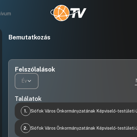
hívum
Bemutatkozás
Felszólalások
Év
Találatok
1.
Siófok Város Önkormányzatának Képviselő-testületi ü
Videófelvétel
9. Tájékoztatás a Galerius Fürdő beruházási hitel
2.
Siófok Város Önkormányzatának Képviselő-testületi 
törlesztéséről
Videófelvétel