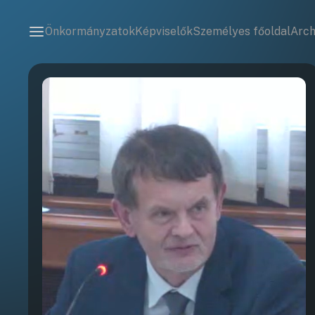
Önkormányzatok
Képviselők
Személyes főoldal
Arc