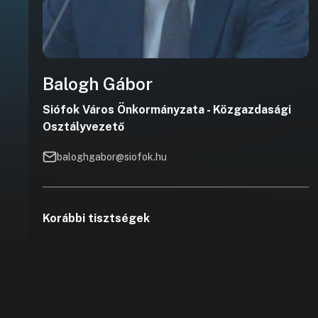
Balogh Gábor
Siófok Város Önkormányzata - Közgazdasági
Osztályvezető
baloghgabor@siofok.hu
Korábbi tisztségek