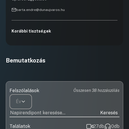
barta.endre@dunaujvaros.hu
Korábbi tisztségek
Bemutatkozás
Felszólalások
Összesen 38 hozzászólás
Év
Keresés
Találatok
27
db
0
db