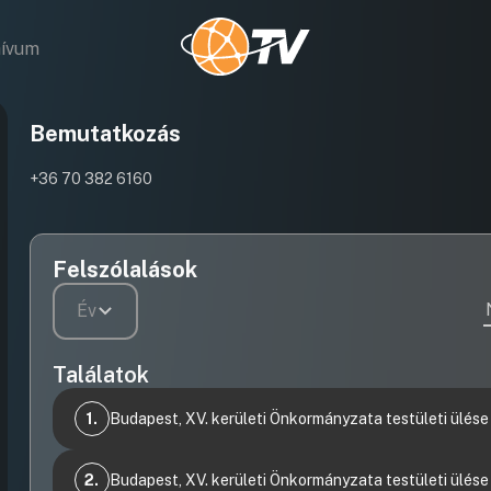
hívum
Bemutatkozás
+36 70 382 6160
Felszólalások
Év
Találatok
1.
Budapest, XV. kerületi Önkormányzata testületi ülése
Videófelvétel
1.Előterjesztés a települési támogatás
2.
Budapest, XV. kerületi Önkormányzata testületi ülése