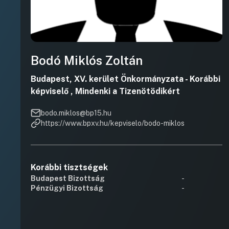
Bodó Miklós Zoltán
Budapest, XV. kerület Önkormányzata - Korábbi
képviselő , Mindenki a Tizenötödikért
bodo.miklos@bp15.hu
https://www.bpxv.hu/kepviselo/bodo-miklos
Korábbi tisztségek
Budapest Bizottság
-
Pénzügyi Bizottság
-