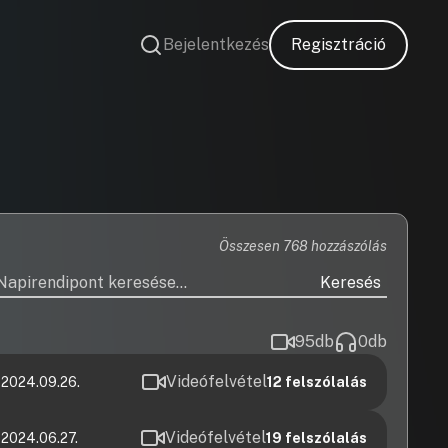
Bejelentkezés
Regisztráció
Összesen 768 hozzászólás
Keresés
95
db
0
db
Videófelvétel
 2024.09.26.
12
felszólalás
Videófelvétel
 2024.06.27.
19
felszólalás