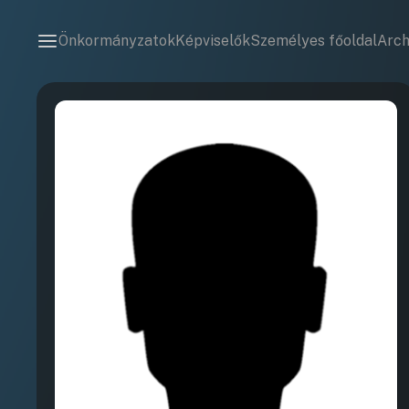
Önkormányzatok
Képviselők
Személyes főoldal
Arc