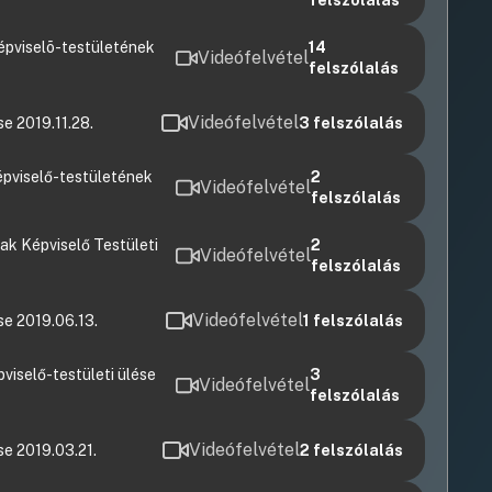
felszólalás
épviselõ-testületének
14
Videófelvétel
felszólalás
Videófelvétel
e 2019.11.28.
3
felszólalás
pviselő-testületének
2
Videófelvétel
felszólalás
k Képviselő Testületi
2
Videófelvétel
felszólalás
Videófelvétel
se 2019.06.13.
1
felszólalás
viselő-testületi ülése
3
Videófelvétel
felszólalás
Videófelvétel
se 2019.03.21.
2
felszólalás