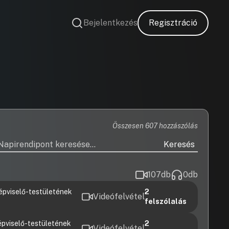
Bejelentkezés
Regisztráció
Összesen 607 hozzászólás
Keresés
107
db
0
db
épviselő-testületének
2
Videófelvétel
felszólalás
pviselő-testületének
2
Videófelvétel