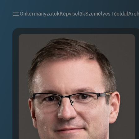
Önkormányzatok
Képviselők
Személyes főoldal
Arc