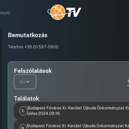
hívum
Bemutatkozás
Telefon: +36 20 597-5600
Felszólalások
Év
Találatok
Budapest Főváros XI. Kerület Újbuda Önkormányzat K
1.
ülése 2024.09.19.
Videófelvétel
2./ A Polgárok a Pályán az Élhető Környezetért
Budapest Főváros XI. Kerület Újbuda Önkormányzat Ké
2.