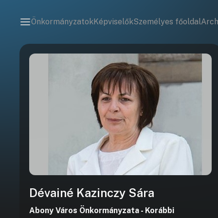
Önkormányzatok
Képviselők
Személyes főoldal
Arc
Dévainé Kazinczy Sára
Abony Város Önkormányzata - Korábbi