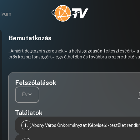
hívum
Bemutatkozás
„Amiért dolgozni szeretnék: – a helyi gazdaság fejlesztéséért – 
erős közbiztonságért – egy élhetőbb és továbbra is szerethető vá
Felszólalások
Év
Találatok
1.
Abony Város Önkormányzat Képviselő-testület rendkív
Videófelvétel