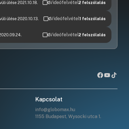
Videófelvétel
li ülése 2021.10.18.
2
felszólalás
Videófelvétel
li ülése 2020.10.13.
1
felszólalás
Videófelvétel
2020.09.24.
2
felszólalás
Kapcsolat
info@globomax.hu
1155 Budapest, Wysocki utca 1.