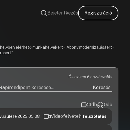
Bejelentkezés
Regisztráció
a helyben elérhető munkahelyekért – Abony modernizálásáért –
rosért”
Összesen 6 hozzászólás
Keresés
4
db
0
db
Videófelvétel
üli ülése 2023.05.08.
1
felszólalás