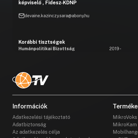
képviselő , Fidesz-KDNP
devaine.kazinczy.sara@abony.hu
Korábbi tisztségek
Humánpolitikai Bizottság
2019 -
Információk
Terméke
Adatkezelési tájékoztató
MikroVoks
Adatbiztonság
MikroKam 
Az adatkezelés célja
Mobilhang