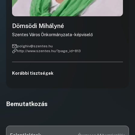
Dömsödi Mihályné
Szentes Város Önkormányzata - képviselő
polghiv@szentes.hu
http://www.szentes.hu/?page_id=813
Korábbi tisztségek
Bemutatkozás