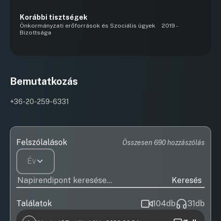
Korábbi tisztségek
Önkormányzati erőforrások és Szociális ügyek
2019 -
Bizottsága
Bemutatkozás
+36-20-259-6331
Felszólalások
Összesen 690 hozzászólás
Év
Keresés
Találatok
104
db
31
db