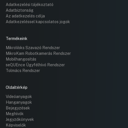
Adatkezelési tájékoztató
Adatbiztonság
Az adatkezelés célja
Adatkezeléssel kapcsolatos jogok
Termékeink
MikroVoks Szavazó Rendszer
MikroKam Robotkamerás Rendszer
Mobilhangosítás
seQUEnce Ügyfélhívó Rendszer
Tolmács Rendszer
Oldaltérkép
Videóanyagok
Hanganyagok
Bejegyzések
Meghívók
Jegyzőkönyvek
Képviselők