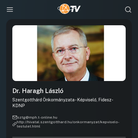
Dr. Haragh László
Szentgotthárd Önkormányzata - Képviselő, Fidesz-
KDNP
sztg@mph.t-online.hu
http://hivatal.szentgotthard.hu/onkormanyzat/kepviselo-
testulet.html