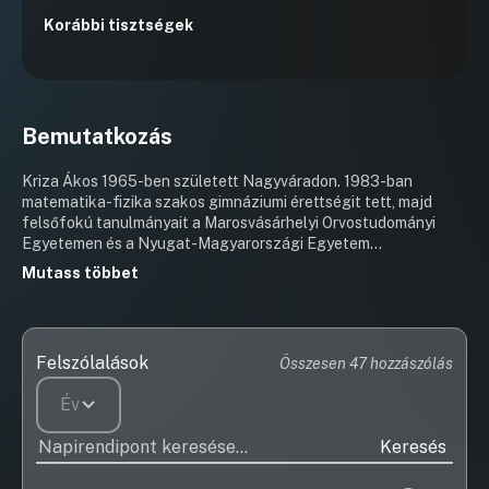
Korábbi tisztségek
Bemutatkozás
Kriza Ákos 1965-ben született Nagyváradon. 1983-ban
matematika-fizika szakos gimnáziumi érettségit tett, majd
felsőfokú tanulmányait a Marosvásárhelyi Orvostudományi
Egyetemen és a Nyugat-Magyarországi Egyetem
Közgazdaságtudományi karán végezte. 1990-ben költözött
Mutass többet
Miskolcra az orvostudományi egyetem elvégzése után, ahol
általános orvosi diplomát szerzett. 1994-ben fül-orr-gégészeti
szakvizsgát tett és 1995-ig a Diósgyőri Kórház fül-orr-
gégészeti osztályán dolgozott klinikai orvosként.
Felszólalások
Összesen 47 hozzászólás
Pályafutását később családorvosként folytatta, először a
„Békeszálló” melletti Kiss Ernő utcában, majd közel 10 éven át
Év
a Martinkertvárosban.[4] 1999-ben megpályázta és megnyerte
a Vasútegészségügyi Kht. Miskolci Egészségügyi Központ
Keresés
orvos-igazgatói tisztségét. 1999. november 1-jén állt munkába
és polgármesterré választásáig ebben a pozícióban