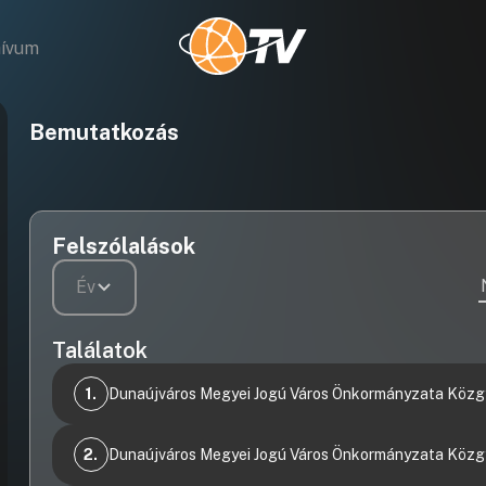
hívum
Bemutatkozás
Felszólalások
Év
Találatok
1.
Dunaújváros Megyei Jogú Város Önkormányzata Közgy
Videófelvétel
42 Javaslat az orosz-ukrán háborúval kapcsolatos
2.
Dunaújváros Megyei Jogú Város Önkormányzata Közgyű
állásfoglalás kialakítására
Videófelvétel