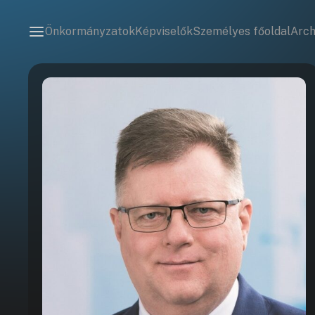
Önkormányzatok
Képviselők
Személyes főoldal
Arc