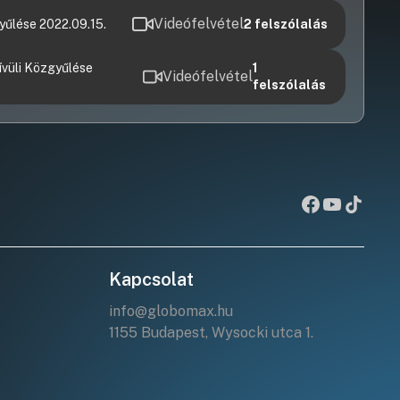
Videófelvétel
űlése 2022.09.15.
2
felszólalás
vüli Közgyűlése
1
Videófelvétel
felszólalás
Kapcsolat
info@globomax.hu
1155 Budapest, Wysocki utca 1.