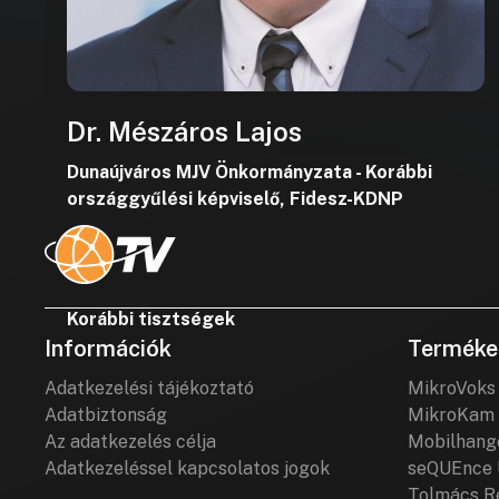
Dr. Mészáros Lajos
Dunaújváros MJV Önkormányzata - Korábbi
országgyűlési képviselő, Fidesz-KDNP
Korábbi tisztségek
Információk
Terméke
Adatkezelési tájékoztató
MikroVoks
Adatbiztonság
MikroKam 
Az adatkezelés célja
Mobilhang
Adatkezeléssel kapcsolatos jogok
seQUEnce 
Tolmács R