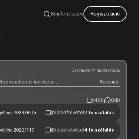
Bejelentkezés
Regisztráció
Összesen 14 hozzászólás
Keresés
4
db
0
db
Videófelvétel
űlése 2023.06.15.
7
felszólalás
Videófelvétel
lése 2022.11.17.
4
felszólalás