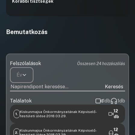
Korábbi tisztségek
Bemutatkozás
Felszólalások
Összesen 24 hozzászólás
Év
Keresés
Találatok
1
db
1
db
12
Kiskunmajsa Önkormányzatának Képviselő-
1.
testületi ülése 2018.03.29.
db
Videófelvétel
3 2018. évi igazgatási szünet elrendeléséről szóló
12
Kiskunmajsa Önkormányzatának Képviselő-
2.
testületi ülése 2018.03.29.