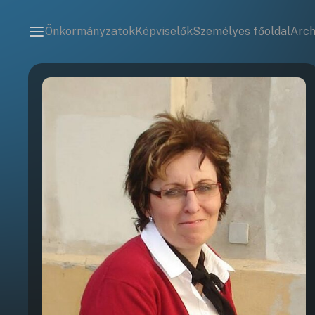
Önkormányzatok
Képviselők
Személyes főoldal
Arc