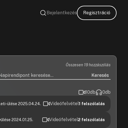
Bejelentkezés
Regisztráció
Összesen 19 hozzászólás
Keresés
10
db
0
db
Videófelvétel
eti-ülése 2025.04.24.
1
felszólalás
Videófelvétel
űlése 2024.01.25.
2
felszólalás