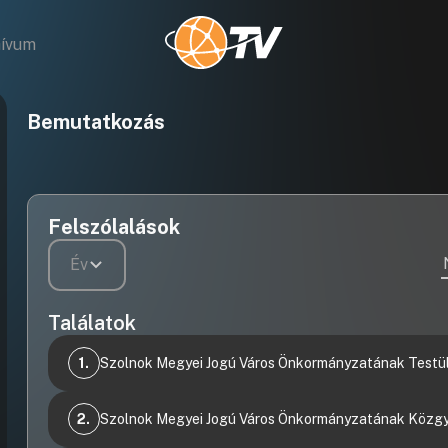
hívum
Bemutatkozás
Felszólalások
Év
Találatok
1.
Szolnok Megyei Jogú Város Önkormányzatának Testül
Videófelvétel
31 Tájékoztató a két ülés között tett fontosabb
2.
Szolnok Megyei Jogú Város Önkormányzatának Közgy
intézkedésekrol,
Videófelvétel