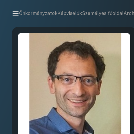
Önkormányzatok
Képviselők
Személyes főoldal
Arc