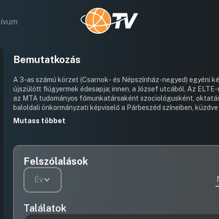
hívum
Bemutatkozás
A 3-as számú körzet (Csarnok- és Népszínház-negyed) egyéni kép
újszülött fiúgyermek édesapja; innen, a József utcából. Az ELTE-n, Párizsban és Bielefeldben végeztem az egyetemet; 2003 óta
az MTA tudományos főmunkatársaként szociológusként, oktatáskutatóként dolgoztam. 20
baloldali önkormányzati képviselő a Párbeszéd színeiben, küzdve egy s
tanítottam az ELTE-n, a Külkereskedelmi Főiskolán és az Iparmű
Mutass többet
Református Egyetemen; 5 könyvem jelent meg. 2010-től az Orsz
Felszólalások
Év
Találatok