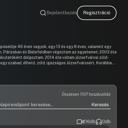
Bejelentkezés
Regisztráció
viselője 46 éves vagyok, egy 13 és egy 8 éves, valamint egy
14 óta voltam józsefvárosi zöld-
zabad, élhető, zöld, igazságos Józsefvárosért. Korábban
vészeti Egyetemen, majd adjunktusként a Károli Gáspár
ággyűlésben szakértőként segítettem az LMP, majd a
Párbeszéd Magyarországért képviselőit oktatásügyi, egészségpolitikai és szociális témákban.
Összesen 1107 hozzászólás
Keresés
116
db
0
db