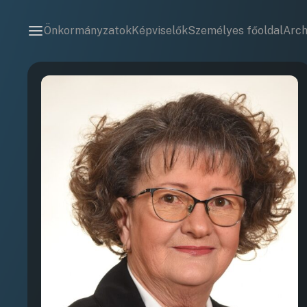
Önkormányzatok
Képviselők
Személyes főoldal
Arc