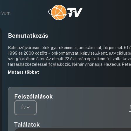
hívum
Bemutatkozás
Balmazújvároson élek gyerekeimmel, unokáimmal, férjemmel. 61 év
1999 és 2008 között – önkormányzati képviselőként, egy ciklusb
szolgálatában állni. Az elmúlt 22 év során építettem fel vállalk
társasházkezeléssel foglalkozik. Néhány hónapja Hegedüs Péter polgármester úr bemutatta a jövőre vonatkozó terveit, melyre
hamarosan azt mondtam, hogy képviselőként én is részt akarok v
Mutass többet
kínálni az embereknek a jobb és biztonságosabb megélhetésükhöz
elhivatottak ahhoz, hogy céljainkat megvalósítsuk.
Felszólalások
Év
Találatok