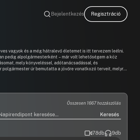
Bejelentkezés
Regisztráció
es vagyok és a még hátralevő életemet is itt tervezem leélni.
an pedig alpolgármesterként – már volt lehetőségem a köz
ozásomat, mely könyveléssel, adótanácsadással, és
enni azok megvalósításában. Szeretnénk egy új lehetőséget
, egy olyan csapat tagjaként, akik elkötelezettek,
Összesen 1667 hozzászólás
Keresés
78
db
9
db