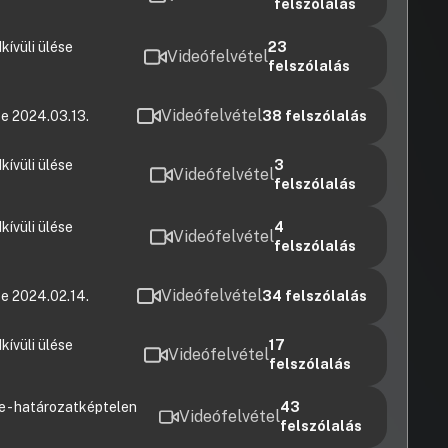
felszólalás
ívüli ülése
23
Videófelvétel
felszólalás
Videófelvétel
e 2024.03.13.
38
felszólalás
ívüli ülése
3
Videófelvétel
felszólalás
ívüli ülése
4
Videófelvétel
felszólalás
Videófelvétel
e 2024.02.14.
34
felszólalás
ívüli ülése
17
Videófelvétel
felszólalás
 - határozatképtelen
43
Videófelvétel
felszólalás