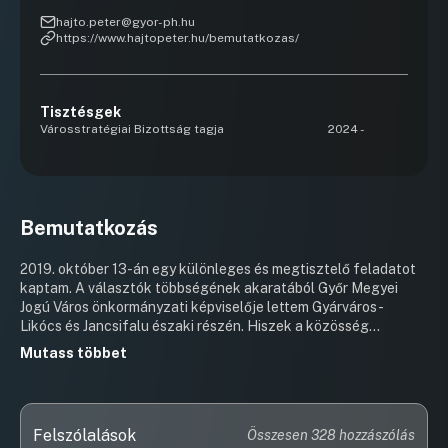
hajto.peter@gyor-ph.hu
https://www.hajtopeter.hu/bemutatkozas/
Tisztésgek
Városstratégiai Bizottság tagja
2024 -
Bemutatkozás
2019. október 13-án egy különleges és megtisztelő feladatot
kaptam. A választók többségének akaratából Győr Megyei
Jogú Város önkormányzati képviselője lettem Gyárváros-
Likócs és Jancsifalu északi részén. Hiszek a közösség
erejében így a lakossággal közösen, rengeteg kommunikációs
Mutass többet
formát kihasználva szépítjük és építjük a választókörzetet!
2020. november 9-én kaptam bizalmat a Győr Projekt Kft-nél,
Üzemeltetési – és Kulturális igazgatóként, másfél évet
töltöttem el ezen a területen. 45 éves vagyok, nős, két
Felszólalások
Összesen 328 hozzászólás
gyönyörű kisfiú édesapja. Bertin 5 éves, Kolen 3 éves. A