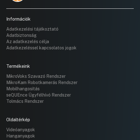
Vagyongazdálkodó Zrt. gazdasági tevékenységéről
11:24:39
szóló 2024. I-III. negyedéves beszámolójának
elfogadására
Információk
10:50:55
11:07:45
Adatkezelési tájékoztató
Javaslat Győr Megyei Jogú Város Önkormányzatának
Adatbiztonság
fenntartásában működő óvodák és bölcsődék
fejlesztésére
Az adatkezelés célja
Adatkezeléssel kapcsolatos jogok
11:21:49
11:24:39
11:28:16
Javaslat gépjármű értékesítésének engedélyezésére
Termékeink
11:31:43
MikroVoks Szavazó Rendszer
MikroKam Robotkamerás Rendszer
Mobilhangosítás
seQUEnce Ügyfélhívó Rendszer
Tolmács Rendszer
Oldaltérkép
Videóanyagok
Hanganyagok