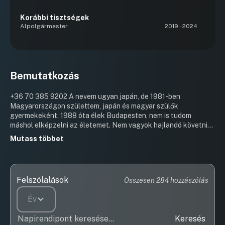
Korábbi tisztségek
Alpolgármester
2019 - 2024
Bemutatkozás
+36 70 385 9202 A nevem ugyan japán, de 1981-ben
Magyarországon születtem, japán és magyar szülők
gyermekeként. 1988 óta élek Budapesten, nem is tudom
máshol elképzelni az életemet. Nem vagyok hajlandó követni
számtalan kortársam, barátom példáját, akik elmenekültek
Mutass többet
Magyarországról, hogy egy élhetőbb világban próbáljanak
szerencsét. Azért küzdök, hogy Magyarország érje utol végre
Európát, és Terézváros váljon épp olyan élhetővé, mint
bármelyik európai nagyváros. Képviselővé váltasztásomat
Felszólalások
Összesen 284 hozzászólás
megelőzően digitális marketinggel foglalkoztam,
pályafutásom alatt számtalan kis- és középvállalkozásnak
Év
(köztük terézvárosi cégeknek) és nagy multicégeknek is
dolgoztam. Legutoljára egy nemzetközi gyermekvédelmi
Keresés
alapítványnak dolgozva több száz, nehéz sorsú gyermek