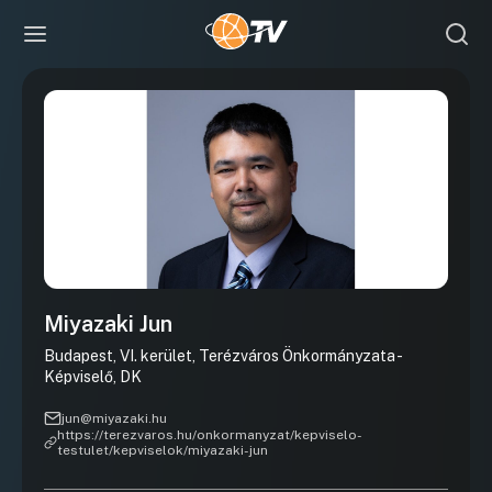
Miyazaki Jun
Budapest, VI. kerület, Terézváros Önkormányzata -
Képviselő, DK
jun@miyazaki.hu
https://terezvaros.hu/onkormanyzat/kepviselo-
testulet/kepviselok/miyazaki-jun