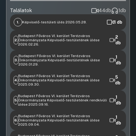
megsegítésére gyűjtöttem támogatást internetes
eszközökkel. Számtalan elképzelésem van arról, hogy hogyan
Találatok
44
db
1
db
lehet Terézváros egy szociálisan érzékeny, a lakóit szolgáló,
hagyományait ápoló, ám mégis modern, 21. századi kerület.
1
db
1.
Képviselő-testületi ülés 2026.05.28.
Bármilyen kérdése vagy gondja lenne, kérem, keressen
Videófelvétel
bizalommal:
Budapest Főváros VI. kerület Terézváros
6. Javaslat a BRFK VI. kerületi Rendőrkapitányság
2
2.
Önkormányzata Képviselő-testületének ülése
2025. évi tevékenységéről szóló beszámoló
db
2026.02.26.
elfogadására
Videófelvétel
Budapest Főváros VI. kerület Terézváros
24. Technikai feltételek biztosítása a 2026-os
1
09:41:19
3.
Önkormányzata Képviselő-testületének ülése
országgyűlési választások helyi jelöltjeinek vitájához
db
2026.01.29.
Videófelvétel
09:47:40
Budapest Főváros VI. kerület Terézváros
7. Döntés az önkormányzat által adományozható
5
63. Sürgős előterjesztés - Az erőszakos
4.
Önkormányzata Képviselő-testületének ülése
elismerésekről szóló önkormányzati rendelet
db
megnyilvánulások elítélése a választási kampány során
2025.09.30.
megalkotásáról
Videófelvétel
09:53:27
Budapest Főváros VI. kerület Terézváros
Napirendi előtt
1
12:00:15
5.
Önkormányzata Képviselő-testületének rendkívüli
db
ülése 2025.09.16.
08:05:18
Videófelvétel
5. 23/2019. (XI.21.) ör. (KÉSZ-1) 84-es tömbre vonatkozó
Budapest Főváros VI. kerület Terézváros
1. Javaslat az átmenetileg szabad pénzeszközök
1
(Andrássy út - Vörösmarty - Aradi - Izabella utcák által
6.
Önkormányzata Képviselő-testületének ülése
hasznosítására
db
határolt terület) módosítás partnerségi
2025.09.04.
Videófelvétel
egyeztetésének megkezdése
08:11:02