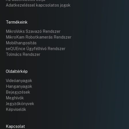
Adatkezeléssel kapcsolatos jogok
Termékeink
MikroVoks Szavazó Rendszer
MikroKam Robotkamerás Rendszer
Mobilhangosítás
seQUEnce Ügyfélhívó Rendszer
Tolmács Rendszer
Oldaltérkép
Videóanyagok
Hanganyagok
Bejegyzések
Meghívók
Jegyzőkönyvek
Képviselők
Kapcsolat