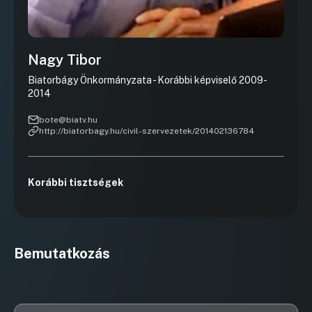
Nagy Tibor
Biatorbágy Önkormányzata - Korábbi képviselő 2009-
2014
bote@biatv.hu
http://biatorbagy.hu/civil-szervezetek/201402136784
Korábbi tisztségek
Bemutatkozás