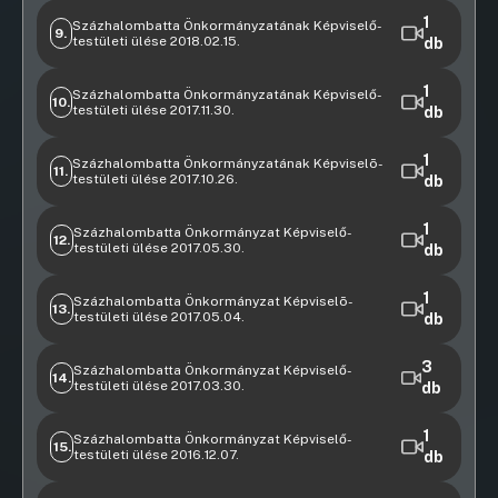
11:24:06
Napirendi előtt
1
Százhalombatta Önkormányzatának Képviselő-
9.
testületi ülése 2018.02.15.
db
09:55:44
Videófelvétel
Napirendi előtt
1
Százhalombatta Önkormányzatának Képviselő-
10.
testületi ülése 2017.11.30.
db
09:26:41
Videófelvétel
Napirendi előtt
1
Százhalombatta Önkormányzatának Képviselõ-
11.
testületi ülése 2017.10.26.
db
09:53:44
Videófelvétel
Napirendi előtt
1
Százhalombatta Önkormányzat Képviselő-
12.
testületi ülése 2017.05.30.
db
09:33:57
Videófelvétel
Napirendi előtt
1
Százhalombatta Önkormányzat Képviselõ-
13.
testületi ülése 2017.05.04.
db
09:16:11
Videófelvétel
Javaslat állami fenntartású köznevelési intézmény
3
Százhalombatta Önkormányzat Képviselő-
14.
testületi ülése 2017.03.30.
(iskola) vezetői megbízásával kapcsolatos
db
állásfoglalás kialakítása
Videófelvétel
Napirendi előtt
1
Százhalombatta Önkormányzat Képviselő-
09:58:37
15.
testületi ülése 2016.12.07.
db
09:44:38
09:45:58
Videófelvétel
14. Javaslat ifjúságpolitikai támogatási keret