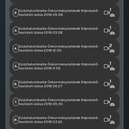
Videófelvétel
Napirendi előtt
1
Százhalombatta Önkormányzatának Képviselő-
2.
testületi ülése 2019.05.08.
db
09:49:06
Videófelvétel
Napirendi előtt
1
Százhalombatta Önkormányzatának Képviselő-
3.
testületi ülése 2019.03.28.
db
09:50:57
Videófelvétel
Napirendi előtt
2
Százhalombatta Önkormányzatának Képviselő-
4.
testületi ülése 2018.12.06.
db
10:15:46
Videófelvétel
Napirendi előtt
1
Százhalombatta Önkormányzatának Képviselő-
5.
testületi ülése 2018.11.06.
db
10:53:46
11:12:10
Videófelvétel
Napirendi előtt
1
Százhalombatta Önkormányzatának Képviselő-
6.
testületi ülése 2018.06.27.
db
09:37:31
Videófelvétel
Napirendi előtt
1
Százhalombatta Önkormányzatának Képviselő-
7.
testületi ülése 2018.05.30.
db
09:15:15
Videófelvétel
Javaslat a SZIKE Egyesület éves működésének
1
Százhalombatta Önkormányzatának Képviselő-
8.
testületi ülése 2018.03.22.
támogatására
db
Videófelvétel