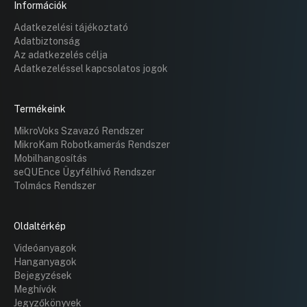
Információk
Adatkezelési tájékoztató
Adatbiztonság
Az adatkezelés célja
Adatkezeléssel kapcsolatos jogok
Termékeink
MikroVoks Szavazó Rendszer
MikroKam Robotkamerás Rendszer
Mobilhangosítás
seQUEnce Ügyfélhívó Rendszer
Tolmács Rendszer
Oldaltérkép
Videóanyagok
Hanganyagok
Bejegyzések
Meghívók
Jegyzőkönyvek