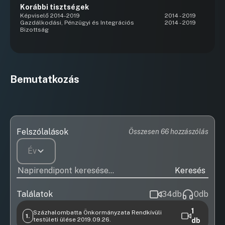
Korábbi tisztségek
Képviselő 2014-2019
2014 - 2019
Gazdálkodási, Pénzügyi és Integrációs
2014 - 2019
Bizottság
Bemutatkozás
Felszólalások
Összesen 66 hozzászólás
Év
Keresés
Találatok
34
db
0
db
1
Százhalombatta Önkormányzata Rendkívüli
1.
testületi ülése 2019.09.26.
db