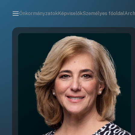
Önkormányzatok
Képviselők
Személyes főoldal
Arc