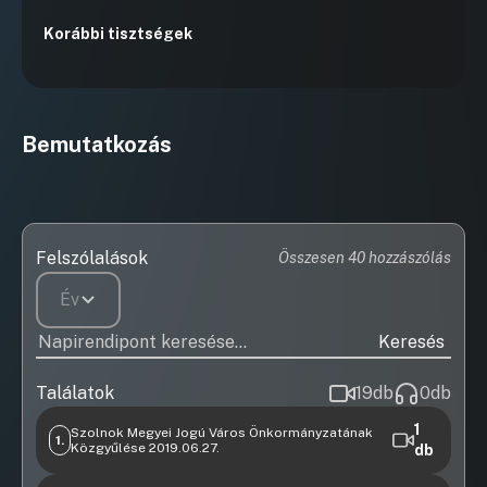
Korábbi tisztségek
Bemutatkozás
Felszólalások
Összesen 40 hozzászólás
Év
Keresés
Találatok
19
db
0
db
1
Szolnok Megyei Jogú Város Önkormányzatának
1.
Közgyűlése 2019.06.27.
db
Videófelvétel