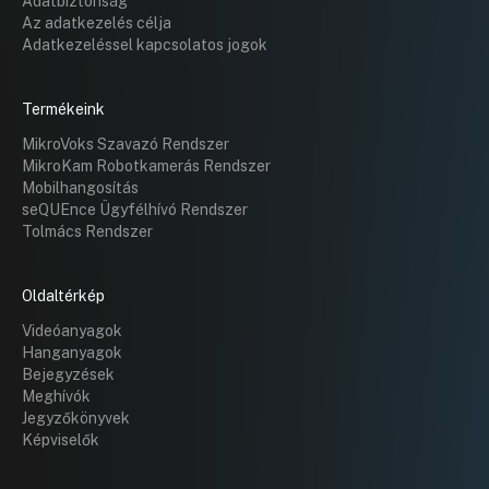
Adatbiztonság
Az adatkezelés célja
Adatkezeléssel kapcsolatos jogok
Termékeink
MikroVoks Szavazó Rendszer
MikroKam Robotkamerás Rendszer
Mobilhangosítás
seQUEnce Ügyfélhívó Rendszer
Tolmács Rendszer
Oldaltérkép
Videóanyagok
Hanganyagok
Bejegyzések
Meghívók
Jegyzőkönyvek
Képviselők