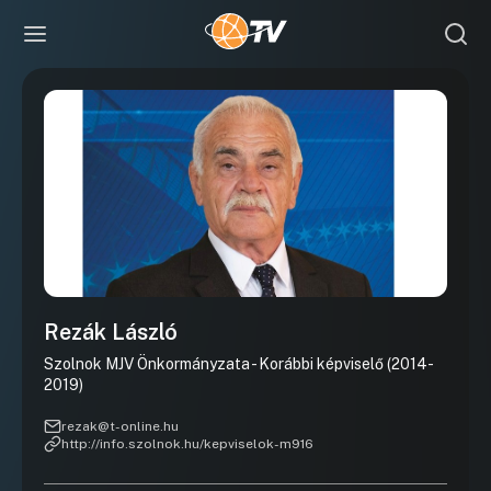
Rezák László
Szolnok MJV Önkormányzata - Korábbi képviselő (2014-
2019)
rezak@t-online.hu
http://info.szolnok.hu/kepviselok-m916