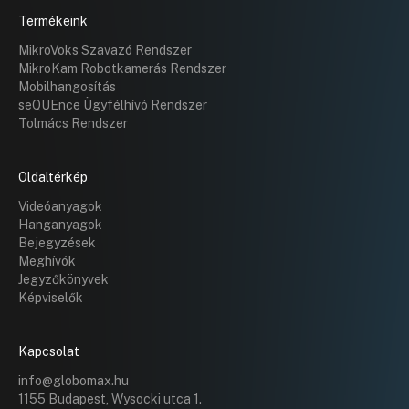
Termékeink
MikroVoks Szavazó Rendszer
MikroKam Robotkamerás Rendszer
Mobilhangosítás
seQUEnce Ügyfélhívó Rendszer
Tolmács Rendszer
Oldaltérkép
Videóanyagok
Hanganyagok
Bejegyzések
Meghívók
Jegyzőkönyvek
Képviselők
Kapcsolat
info@globomax.hu
1155 Budapest, Wysocki utca 1.