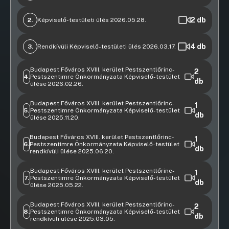
Videófelvétel
Napirendi előtt
2
db
2.
Képviselő-testületi ülés 2026.05.28.
Videófelvétel
11:15:25
37. napirendi pont: Az InnoK Tudásmenedzsment
4
db
3.
Rendkívüli Képviselő-testületi ülés 2026.03.17.
Intézet Nonprofit Kft. közszolgáltatási tevékenység
Videófelvétel
ellátásának ellentételezéseként 2025. évben kapott
Budapest Főváros XVIII. kerület Pestszentlőrinc-
3. napirendi pont: Döntés a „Budapesti Liszt Ferenc
2
támogatás felhasználásáról szóló beszámolójának és
4.
Pestszentimre Önkormányzata Képviselő-testület
Repülőtér közúti elérhetőségének javítása”
db
elszámolásának elfogadása KT-98
ülése 2026.02.26.
elnevezésű projekt megvalósítása céljából a Magyar
Videófelvétel
Állam által folytatott területszerzés érdekében
10:49:28
10:49:32
Budapest Főváros XVIII. kerület Pestszentlőrinc-
Napirendi előtt
1
kötendő kisajátítást helyettesítő adásvételi
5.
Pestszentimre Önkormányzata Képviselő-testület
db
ülése 2025.11.20.
szerződések tárgyában KT-66
09:05:14
Videófelvétel
1. napirendi pont:Rendeletalkotás az Önkormányzat
09:09:41
09:20:58
09:24:56
09:24:59
Budapest Főváros XVIII. kerület Pestszentlőrinc-
16. napirendi pont: Elvi döntés emlékhely kialakítása
1
2025. évi költségvetéséről szóló 25/2024. (XII.19.)
6.
Pestszentimre Önkormányzata Képviselő-testület
tárgyában
db
önkormányzati rendelet módosításáról KT-52
rendkívüli ülése 2025.06.20.
Videófelvétel
11:00:34
09:25:39
Budapest Főváros XVIII. kerület Pestszentlőrinc-
7. napirendi pont: A 2025. évi Ifjúsági Táborhely-
1
7.
Pestszentimre Önkormányzata Képviselő-testület
fejlesztési Programra benyújtott pályázat jóváhagyása
db
ülése 2025.05.22.
KT-120
Videófelvétel
Budapest Főváros XVIII. kerület Pestszentlőrinc-
51. napirendi pont: Döntés a Pilisi Parkerdő Zártkörűen
2
09:20:31
8.
Pestszentimre Önkormányzata Képviselő-testület
Működő Részvénytársaság részére 2024. évben
db
rendkívüli ülése 2025.03.05.
nyújtott támogatáshoz kapcsolódó szakmai és
Videófelvétel