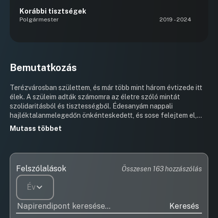
Korábbi tisztségek
Polgármester
2019 - 2024
Bemutatkozás
Terézvárosban születtem, és már több mint három évtizede itt
élek. A szüleim adták számomra az életre szóló mintát
szolidaritásból és tisztességből. Édesanyám nappali
hajléktalanmelegedőn önkénteskedett, és sose felejtem el,
hogy ha a közértbe betérve meglátott egy hajléktalant, nem
Mutass többet
jöttünk ki anélkül, hogy ne hoztunk volna neki is egy zsemlét és
némi párizsit. És hiába volt szűkös édesapám sekrestyési
fizetése és édesanyám rokkantnyugdíja, a szüleim
felelősségüknek érezték, hogy törődjenek a nálunk jobban
Felszólalások
Összesen 163 hozzászólás
rászoruló baráti családokkal is. Ezek az élményeim határozzák
meg azt, hogy ki vagyok ma emberként és politikusként.
Év
Anglisztika szakon végeztem, ahol elsősorban nyelvészettel
és az egykori gyarmatok történelmével foglalkoztam. Közel tíz
Keresés
évig éltem fordításból, mellette pedig tanultam, nemzetközi
tanulmányokat hallgattam. A 2017-ben párttá alakult