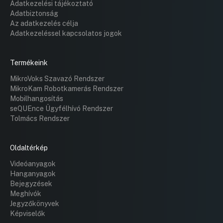
Adatkezelési tájékoztató
20:55:14
ÉS A FEUVE MŰKÖDÉSÉRŐL
Adatbiztonság
Az adatkezelés célja
19:22:33
Adatkezeléssel kapcsolatos jogok
8. BESZÁMOLÓ A RENDŐRSÉG 2011. ÉVI
TEVÉKENYSÉGÉRŐL, A KÖZBIZTONSÁG
HELYZETÉNEK ÁTTEKINTÉSE
Termékeink
19:23:30
MikroVoks Szavazó Rendszer
13. ELŐTERJESZTÉS TAKSONY ZÁRTKERT 3852,
MikroKam Robotkamerás Rendszer
3855, BELTERÜLET 6037 HRSZ-Ú
Mobilhangosítás
INGATLANRÉSZEK FELAJÁNLÁSÁVAL
seQUEnce Ügyfélhívó Rendszer
KAPCSOLATOSAN
Tolmács Rendszer
19:53:41
14. ELŐTERJESZTÉS DUNAHARASZTI
TELEPÜLÉSRENDEZÉSI ESZKÖZEINEK
Oldaltérkép
MÓDOSÍTÁSA ÜGYÉBEN AZ ELJÁRÁSBAN VALÓ
Videóanyagok
RÉSZVÉTELLEL KAPCSOLATBAN
Hanganyagok
19:54:53
Bejegyzések
15. ELŐTERJESZTÉS DUNAVARSÁNY
Meghívók
TELEPÜLÉSSZERKEZETI TERVE ESETI
Jegyzőkönyvek
MÓDOSÍTÁSÁVAL KAPCSOLATBAN (PETŐFI
Képviselők
HORGÁSZTÓ)