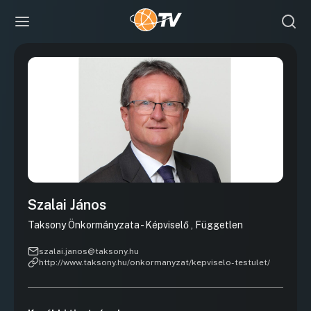
Szalai János
Taksony Önkormányzata - Képviselő , Független
szalai.janos@taksony.hu
http://www.taksony.hu/onkormanyzat/kepviselo-testulet/