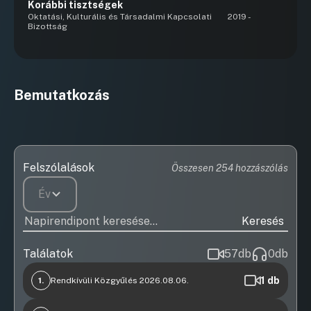
Korábbi tisztségek
Oktatási, Kulturális és Társadalmi Kapcsolati
2019 -
Bizottság
Bemutatkozás
Felszólalások
Összesen 254 hozzászólás
Év
Keresés
Találatok
57
db
0
db
1
db
1.
Rendkívüli Közgyűlés 2026.08.06.
Videófelvétel