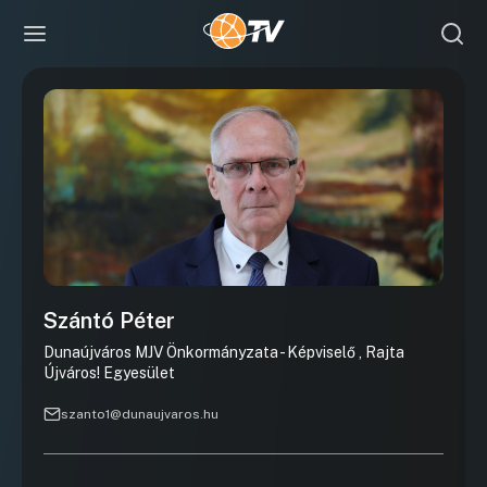
Szántó Péter
Dunaújváros MJV Önkormányzata - Képviselő , Rajta
Újváros! Egyesület
szanto1@dunaujvaros.hu