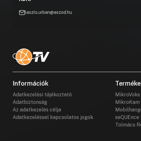
laszlo.urban@aszod.hu
Információk
Terméke
Adatkezelési tájékoztató
MikroVoks
Adatbiztonság
MikroKam 
Az adatkezelés célja
Mobilhang
Adatkezeléssel kapcsolatos jogok
seQUEnce 
Tolmács R