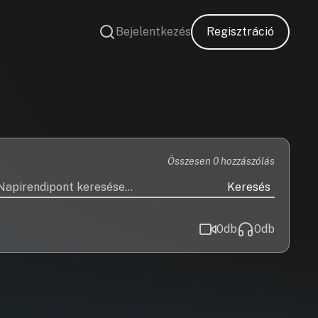
Bejelentkezés
Regisztráció
Összesen 0 hozzászólás
Keresés
0
db
0
db