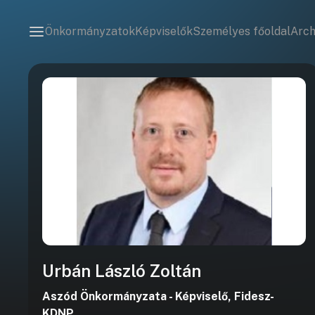
Önkormányzatok
Képviselők
Személyes főoldal
Arc
Urbán László Zoltán
Aszód Önkormányzata - Képviselő, Fidesz-
KDNP