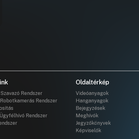
ink
Oldaltérkép
 Szavazó Rendszer
Videóanyagok
Robotkamerás Rendszer
Hanganyagok
osítás
Bejegyzések
Ügyfélhívó Rendszer
Meghívók
endszer
Jegyzőkönyvek
Képviselők