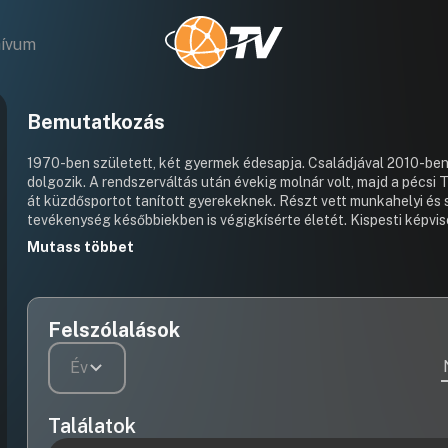
hívum
Bemutatkozás
1970-ben született, két gyermek édesapja. Családjával 2010-ben k
dolgozik. A rendszerváltás után évekig molnár volt, majd a pécsi
át küzdősportot tanított gyerekeknek. Részt vett munkahelyi és
tevékenység későbbiekben is végigkísérte életét. Kispesti képvi
hétköznapjait akarja támogatni. Az előző ciklusban a Szociális és Lakásügyi Bizottság elnöke volt. 2019-től alpolgármester.
Mutass többet
Tel.:06-1-347-4545
Felszólalások
Év
Találatok