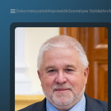
Önkormányzatok
Képviselők
Személyes főoldal
Arc