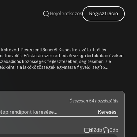
Bejelentkezés
Regisztráció
öltözött Pestszentlőrincről Kispestre, azóta itt él és
 Testnevelési Főiskolán szerzett edzői vizsga birtokában éveken
 szabadidős közösségek fejlesztésében, segítésében, s e
selőként is a lakóközösségek egymásra figyelő, segítő
Összesen 54 hozzászólás
Keresés
12
db
0
db