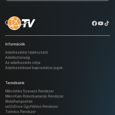
3. Paks Város Önkormányzata 2025. évi költségvetése
képviselőként ismert, aki a mindennapi problémákból kiindulva
végrehajtásáról szóló zárszámadási rendelet tervezete
keresi a hosszú távú megoldásokat Paks fejlődése érdekében.
08:12:34
Információk
Adatkezelési tájékoztató
Adatbiztonság
Az adatkezelés célja
Adatkezeléssel kapcsolatos jogok
Termékeink
MikroVoks Szavazó Rendszer
MikroKam Robotkamerás Rendszer
Mobilhangosítás
seQUEnce Ügyfélhívó Rendszer
Tolmács Rendszer