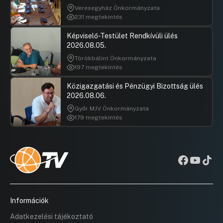
Veresegyház Önkormányzata
231 megtekintés
Képviselő-Testület Rendkívüli ülés
2026.08.05.
Törökbálint Önkormányzata
197 megtekintés
Közigazgatási és Pénzügyi Bizottság ülés
2026.08.06.
Győr MJV Önkormányzata
179 megtekintés
Információk
Adatkezelési tájékoztató