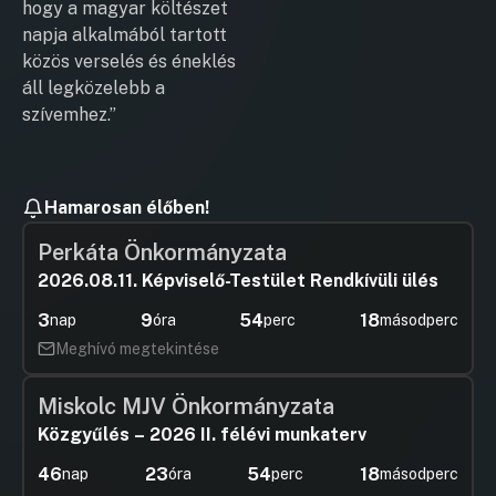
hogy a magyar költészet
napja alkalmából tartott
közös verselés és éneklés
áll legközelebb a
szívemhez.”
Hamarosan élőben!
Perkáta Önkormányzata
2026.08.11. Képviselő-Testület Rendkívüli ülés
3
9
54
18
nap
óra
perc
másodperc
Meghívó megtekintése
Miskolc MJV Önkormányzata
Közgyűlés – 2026 II. félévi munkaterv
46
23
54
18
nap
óra
perc
másodperc