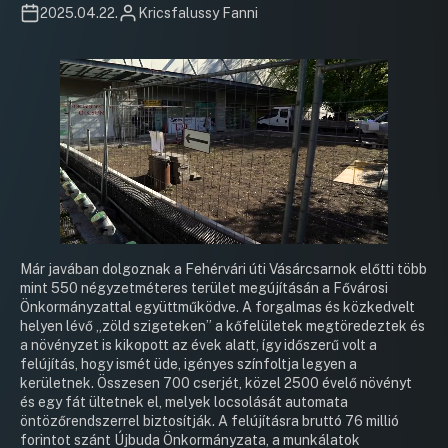
2025.04.22.
Kricsfalussy Fanni
Már javában dolgoznak a Fehérvári úti Vásárcsarnok előtti több
mint 550 négyzetméteres terület megújításán a Fővárosi
Önkormányzattal együttműködve. A forgalmas és közkedvelt
helyen lévő „zöld szigeteken” a kőfelületek megtöredeztek és
a növényzet is kikopott az évek alatt, így időszerű volt a
felújítás, hogy ismét üde, igényes színfoltja legyen a
kerületnek. Összesen 700 cserjét, közel 2500 évelő növényt
és egy fát ültetnek el, melyek locsolását automata
öntözőrendszerrel biztosítják. A felújításra bruttó 76 millió
forintot szánt Újbuda Önkormányzata, a munkálatok