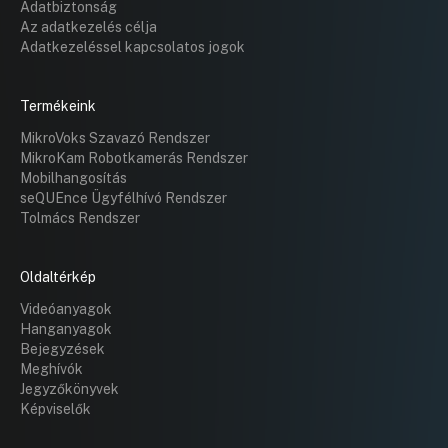
Adatbiztonság
Az adatkezelés célja
Adatkezeléssel kapcsolatos jogok
Termékeink
MikroVoks Szavazó Rendszer
MikroKam Robotkamerás Rendszer
Mobilhangosítás
seQUEnce Ügyfélhívó Rendszer
Tolmács Rendszer
Oldaltérkép
Videóanyagok
Hanganyagok
Bejegyzések
Meghívók
Jegyzőkönyvek
Képviselők