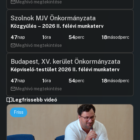
Meghívó megtekintése
Szolnok MJV Önkormányzata
Közgyűlés – 2026 II. félévi munkaterv
47
1
54
18
nap
óra
perc
másodperc
Meghívó megtekintése
Budapest, XV. kerület Önkormányzata
Képviselő-testület 2026 II. félévi munkaterv
47
1
54
18
nap
óra
perc
másodperc
Meghívó megtekintése
Legfrissebb videó
Friss