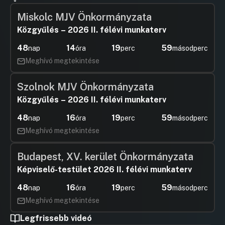
Miskolc MJV Önkormányzata
Közgyűlés – 2026 II. félévi munkaterv
48
14
19
58
nap
óra
perc
másodperc
Meghívó megtekintése
Szolnok MJV Önkormányzata
Közgyűlés – 2026 II. félévi munkaterv
48
16
19
58
nap
óra
perc
másodperc
Meghívó megtekintése
Budapest, XV. kerület Önkormányzata
Képviselő-testület 2026 II. félévi munkaterv
48
16
19
58
nap
óra
perc
másodperc
Meghívó megtekintése
Legfrissebb videó