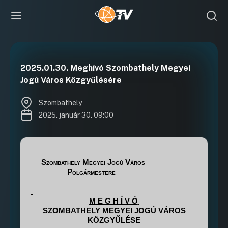
2025.01.30. Meghívó Szombathely Megyei
Jogú Város Közgyűlésére
Szombathely
2025. január 30. 09:00
Szombathely Megyei Jogú Város
Polgármestere
M E G H Í V Ó
SZOMBATHELY MEGYEI JOGÚ VÁROS
KÖZGYŰLÉSE