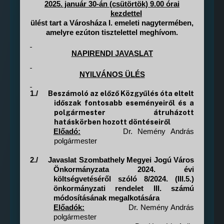
2025. január 30-án (csütörtök)
9.00 órai
kezdettel
ülést tart a Városháza I. emeleti nagytermében,
amelyre ezúton tisztelettel meghívom.
NAPIRENDI JAVASLAT
NYILVÁNOS ÜLÉS
Beszámoló az előző Közgyűlés óta eltelt
1./
időszak fontosabb eseményeiről és a
polgármester átruházott
hatáskörben hozott döntéseiről
Előadó:
Dr. Nemény András
polgármester
2./
Javaslat Szombathely Megyei Jogú Város
Önkormányzata 2024. évi
költségvetéséről szóló 8/2024. (III.5.)
önkormányzati rendelet III. számú
módosításának megalkotására
Előadók:
Dr. Nemény András
polgármester