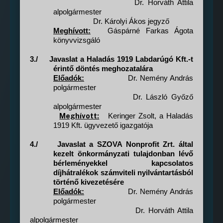
Dr. Horváth Attila
alpolgármester
Dr. Károlyi Ákos jegyző
Meghívott:
Gáspárné Farkas Ágota
könyvvizsgáló
3./
Javaslat a Haladás 1919 Labdarúgó Kft.-t
érintő döntés meghozatalára
Előadók:
Dr. Nemény András
polgármester
Dr. László Győző
alpolgármester
Meghívott:
Keringer Zsolt, a Haladás
1919 Kft. ügyvezető igazgatója
4./
Javaslat a SZOVA Nonprofit Zrt. által
kezelt önkormányzati tulajdonban lévő
bérleményekkel kapcsolatos
díjhátralékok számviteli nyilvántartásból
történő kivezetésére
Előadók:
Dr. Nemény András
polgármester
Dr. Horváth Attila
alpolgármester