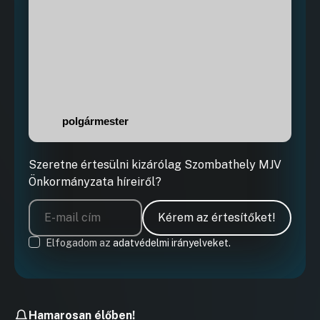
N
A
polgármester
Szeretne értesülni kizárólag Szombathely MJV
Önkormányzata híreiről?
Kérem az értesítőket!
Elfogadom az
adatvédelmi irányelveket.
Hamarosan élőben!