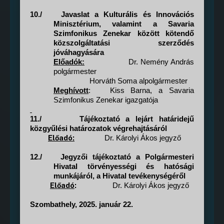
10./
Javaslat a Kulturális és Innovációs
Minisztérium, valamint a Savaria
Szimfonikus Zenekar között kötendő
közszolgáltatási szerződés
jóváhagyására
Előadók:
Dr. Nemény András
polgármester
Horváth Soma alpolgármester
Meghívott
:
Kiss Barna, a
Savaria
Szimfonikus Zenekar igazgatója
11./
Tájékoztató a lejárt határidejű
közgyűlési határozatok végrehajtásáról
Előadó:
Dr. Károlyi Ákos jegyző
12./
Jegyzői tájékoztató a Polgármesteri
Hivatal törvényességi és hatósági
munkájáról, a Hivatal tevékenységéről
Előadó
:
Dr. Károlyi Ákos jegyző
Szombathely, 2025. január 22.