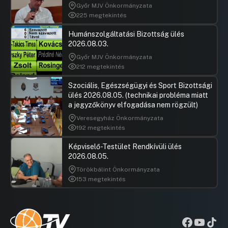
Győr MJV Önkormányzata
225 megtekintés
Humánszolgáltatási Bizottság ülés
2026.08.03.
Győr MJV Önkormányzata
212 megtekintés
Szociális, Egészségügyi és Sport Bizottsági
ülés 2026.08.05. (technikai probléma miatt
a jegyzőkönyv elfogadása nem rögzült)
Veresegyház Önkormányzata
192 megtekintés
Képviselő-Testület Rendkívüli ülés
2026.08.05.
Törökbálint Önkormányzata
153 megtekintés